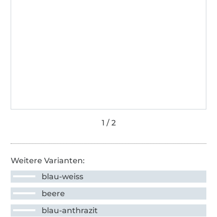
Weitere Varianten:
blau-weiss
beere
blau-anthrazit