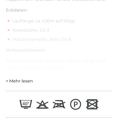
Eckdaten:
Lauflänge: ca. 420m auf 100gr.
Nadelstärke: 2,5-3
Maschenpreobe: 28 M / 36 R
Verbrauchhinweis:
Für einen Pullover benötigt man ca. 500gr. und
für ein paar Socken ca. 100gr.