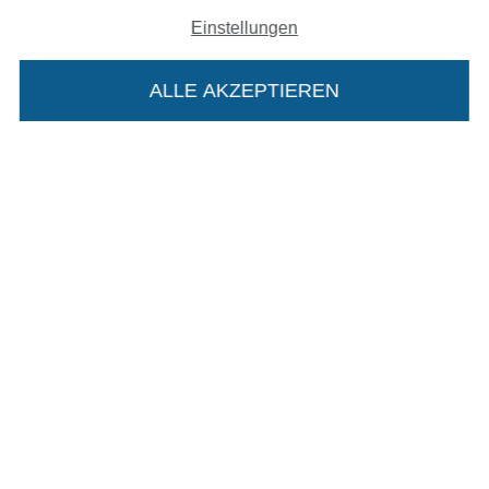
Einstellungen
Unsere Versandpartner
ALLE AKZEPTIEREN
In den deutschen Shop wechseln (aktuell gewählt
Impressum
Die Stoffe Hemmers Portoflat:
AGB
Beschreibung:
Datenschutz
Beim Kauf der Portoflat bekommst du sechs
Monate versandkostenfreie Lieferung ab einem
Widerrufsrecht
Bestellwert von 15€. Sie ist nicht als Gast
bestellbar und hat eine Mindestlaufzeit von 6
Kontakt
Monaten, danach läuft sie automatisch aus.