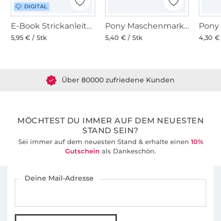
DIGITAL
E-Book Strickanleitung CraSy Tuch Lotusherz
Pony Maschenmarkierer verschließbar 15 Stk.
5,95 € / Stk
5,40 € / Stk
4,30 € 
Über 1.8 Millionen Meter Stoff versandfertig
Über 80000 zufriedene Kunden
36 Jahre Erfahrung
MÖCHTEST DU IMMER AUF DEM NEUESTEN
STAND SEIN?
Sei immer auf dem neuesten Stand & erhalte einen
10%
Gutschein
als Dankeschön.
Für den Stoffe Hemmers Newsletter anmelden
Deine Mail-Adresse