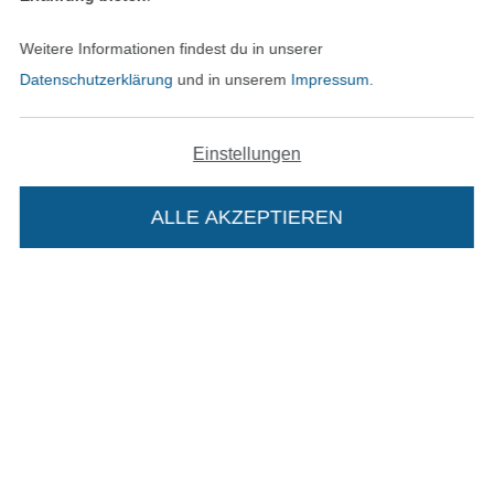
Weitere Informationen findest du in unserer
Datenschutzerklärung
und in unserem
Impressum
.
Unsere Versandpartner
Einstellungen
ALLE AKZEPTIEREN
In den deutschen Shop wechseln (aktuell gewählt
Impressum
AGB
Die Stoffe Hemmers Portoflat:
Datenschutz
Beschreibung:
Widerrufsrecht
Beim Kauf der Portoflat bekommst du sechs