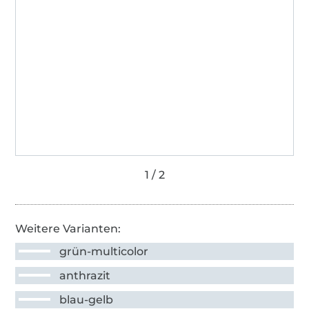
Weitere Varianten:
grün-multicolor
anthrazit
blau-gelb