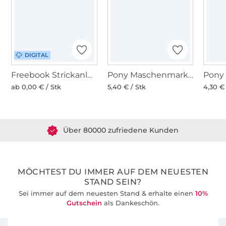
DIGITAL
Freebook Strickanleitung BellaLana Filzpantoffeln
Pony Maschenmarkierer verschließbar 15 Stk.
ab 0,00 € / Stk
5,40 € / Stk
4,30 € 
Über 1.8 Millionen Meter Stoff versandfertig
Über 80000 zufriedene Kunden
36 Jahre Erfahrung
MÖCHTEST DU IMMER AUF DEM NEUESTEN
STAND SEIN?
Sei immer auf dem neuesten Stand & erhalte einen
10%
Gutschein
als Dankeschön.
Für den Stoffe Hemmers Newsletter anmelden