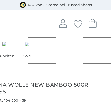
orkasse
4.87 von 5 Sterne bei Trusted Shops
In deinem Konto anmelden o
Du hast keine Artike
Du hast kein
Anmelden
Deine Favorite
Dein W
uheiten
Sale
NA WOLLE NEW BAMBOO 50GR. ,
SS
.:
104-200-439