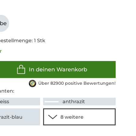
abe
estellmenge: 1 Stk
r
In deinen Warenkorb
Über 82900 positive Bewertungen!
anten:
weiss
anthrazit
azit-blau