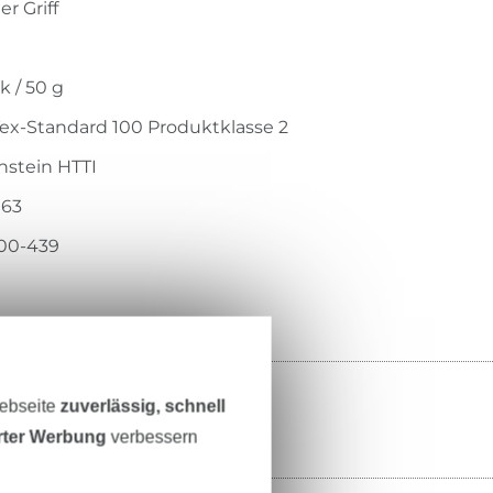
r Griff
h
k / 50 g
ex-Standard 100 Produktklasse 2
stein HTTI
163
00-439
Webseite
zuverlässig, schnell
erter Werbung
verbessern