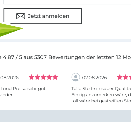
Jetzt anmelden
 4.87 / 5 aus 5307 Bewertungen der letzten 12 M
.08.2026
07.08.2026
 und Preise sehr gut.
Tolle Stoffe in super Qualitä
wieder
Einzig anzumerken wäre, d
toll wäre bei gestreiften St
vielleicht längs- oder- quer
anzugeben. Mir ist es passie
ich nicht genug über die ...