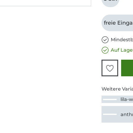
freie Eing
Mindestb
Auf Lage
Weitere Vari
lila-
anthr