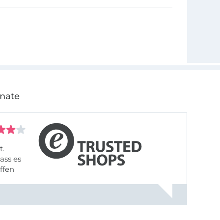
onate
t.
ass es
offen
gestreift
rt, dass