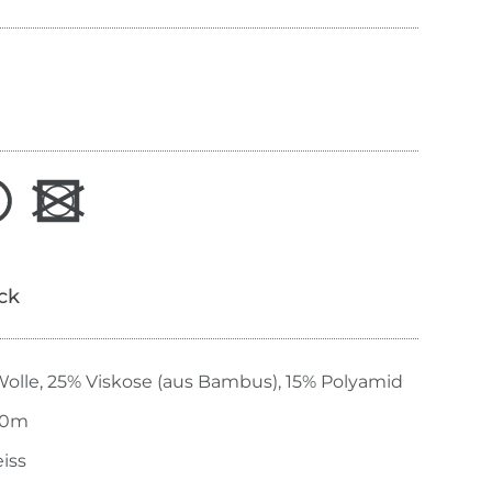
ick
olle, 25% Viskose (aus Bambus), 15% Polyamid
00m
eiss