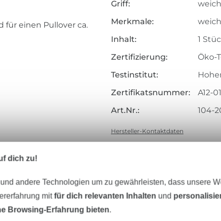
Griff:
weiche
Merkmale:
weic
 für einen Pullover ca.
Inhalt:
1 Stüc
Zertifizierung:
Öko-T
Testinstitut:
Hohen
Zertifikatsnummer:
A12-0
Art.Nr.:
104-2
Hersteller-Kontaktdaten
f dich zu!
 und andere Technologien um zu gewährleisten, dass unsere 
Unser Tipp: Das passt dazu
zererfahrung mit
für dich relevanten Inhalten
und
personalisi
e Browsing-Erfahrung bieten
.