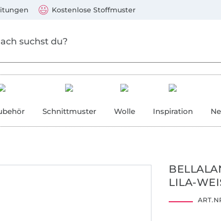
Zum Hauptinhalt springen
Weiter zur Suche
)
Visa, Mastercard, PayPal, Giropay, Kauf auf Rechnung, V
eitungen
Kostenlose Stoffmuster
ubehör
Schnittmuster
Wolle
Inspiration
Ne
BELLALA
LILA-WEI
Hohenstein HTTI
A12-0163
ART.NR