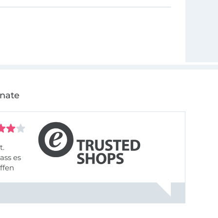
onate
t.
ass es
offen
gestreift
rt, dass