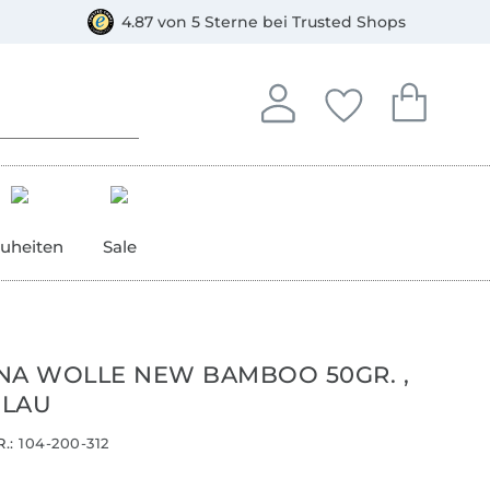
orkasse
4.87 von 5 Sterne bei Trusted Shops
In deinem Konto anmelden o
Du hast keine Artike
Du hast kein
Anmelden
Deine Favorite
Dein W
uheiten
Sale
NA WOLLE NEW BAMBOO 50GR. ,
BLAU
.:
104-200-312