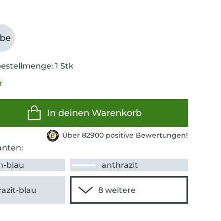
abe
estellmenge: 1 Stk
r
In deinen Warenkorb
Über 82900 positive Bewertungen!
anten:
n-blau
anthrazit
azit-blau