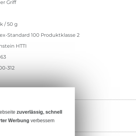
r Griff
h
k / 50 g
ex-Standard 100 Produktklasse 2
stein HTTI
163
00-312
Webseite
zuverlässig, schnell
erter Werbung
verbessern