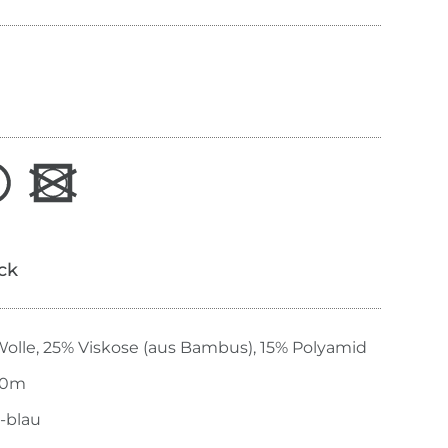
ick
olle, 25% Viskose (aus Bambus), 15% Polyamid
00m
-blau