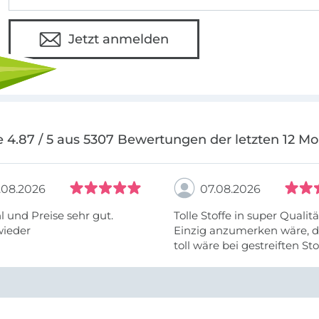
Jetzt anmelden
 4.87 / 5 aus 5307 Bewertungen der letzten 12 M
.08.2026
07.08.2026
 und Preise sehr gut.
Tolle Stoffe in super Qualitä
wieder
Einzig anzumerken wäre, d
toll wäre bei gestreiften St
vielleicht längs- oder- quer
anzugeben. Mir ist es passie
ich nicht genug über die ...