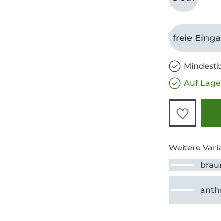
freie Eing
Mindestb
Auf Lage
Weitere Vari
brau
anthr