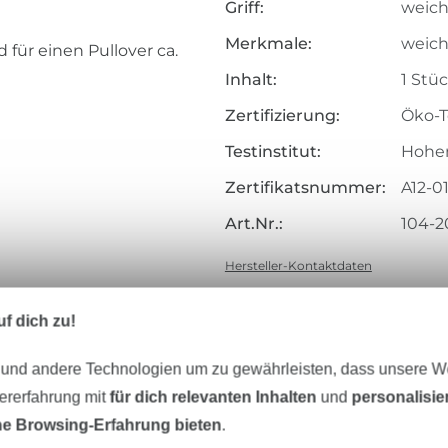
Griff:
weiche
Merkmale:
weic
 für einen Pullover ca.
Inhalt:
1 Stüc
Zertifizierung:
Öko-T
Testinstitut:
Hohen
Zertifikatsnummer:
A12-0
Art.Nr.:
104-2
Hersteller-Kontaktdaten
f dich zu!
 und andere Technologien um zu gewährleisten, dass unsere 
Unser Tipp: Das passt dazu
zererfahrung mit
für dich relevanten Inhalten
und
personalisi
e Browsing-Erfahrung bieten
.