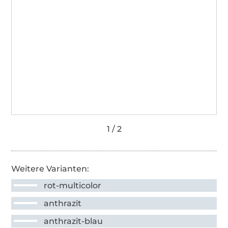
Weitere Varianten:
rot-multicolor
anthrazit
anthrazit-blau