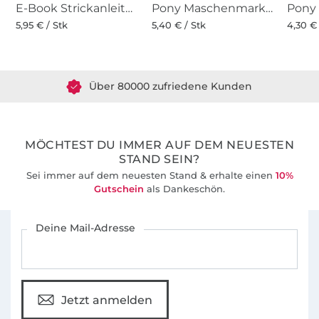
E-Book Strickanleitung CraSy Tuch Lotusherz
Pony Maschenmarkierer verschließbar 15 Stk.
5,95 € / Stk
5,40 € / Stk
4,30 € 
Über 1.8 Millionen Meter Stoff versandfertig
Über 80000 zufriedene Kunden
36 Jahre Erfahrung
MÖCHTEST DU IMMER AUF DEM NEUESTEN
STAND SEIN?
Sei immer auf dem neuesten Stand & erhalte einen
10%
Gutschein
als Dankeschön.
Für den Stoffe Hemmers Newsletter anmelden
Deine Mail-Adresse
Jetzt anmelden