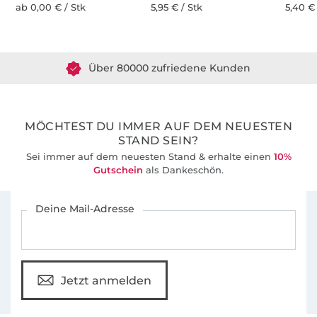
ab 0,00 € / Stk
5,95 € / Stk
5,40 € 
Über 1.8 Millionen Meter Stoff versandfertig
Über 80000 zufriedene Kunden
36 Jahre Erfahrung
MÖCHTEST DU IMMER AUF DEM NEUESTEN
STAND SEIN?
Sei immer auf dem neuesten Stand & erhalte einen
10%
Gutschein
als Dankeschön.
Für den Stoffe Hemmers Newsletter anmelden
Deine Mail-Adresse
Jetzt anmelden