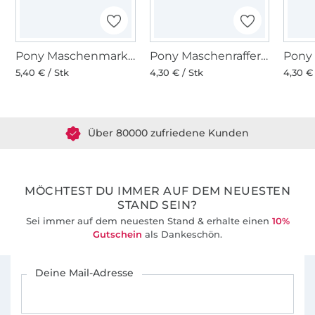
Pony Maschenmarkierer verschließbar 15 Stk.
Pony Maschenraffer 3 Stück
Pony
5,40 € / Stk
4,30 € / Stk
4,30 € 
Über 1.8 Millionen Meter Stoff versandfertig
Über 80000 zufriedene Kunden
36 Jahre Erfahrung
MÖCHTEST DU IMMER AUF DEM NEUESTEN
STAND SEIN?
Sei immer auf dem neuesten Stand & erhalte einen
10%
Gutschein
als Dankeschön.
Für den Stoffe Hemmers Newsletter anmelden
Deine Mail-Adresse