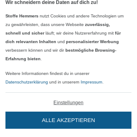
Wir schneidern deine Daten auf dich zu!
Unsere Versandpartner
Stoffe Hemmers
nutzt Cookies und andere Technologien um
zu gewährleisten, dass unsere Webseite
zuverlässig,
schnell und sicher
läuft; wir deine Nutzererfahrung mit
für
dich relevanten Inhalten
und
personalisierter Werbung
In den deutschen Shop wechseln (aktuell gewählt
verbessern können und wir dir
bestmögliche Browsing-
Impressum
Erfahrung bieten
.
AGB
Weitere Informationen findest du in unserer
Datenschutzerklärung
und in unserem
Impressum
.
Datenschutz
Einstellungen
Widerrufsrecht
Kontakt
ALLE AKZEPTIEREN
Bestellung widerrufen