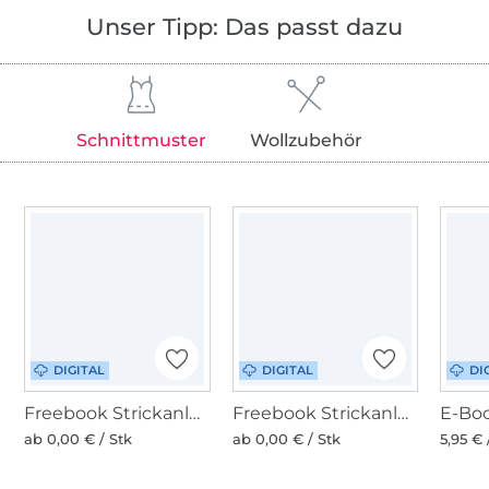
Unser Tipp: Das passt dazu
Schnittmuster
Wollzubehör
DIGITAL
DIGITAL
DI
Freebook Strickanleitung BellaLana Freestyle Schal
Freebook Strickanleitung BellaLana Freestyle Strickjacke Gr. M
ab 0,00 € / Stk
ab 0,00 € / Stk
5,95 € 
Über 1.8 Millionen Meter Stoff versandfertig