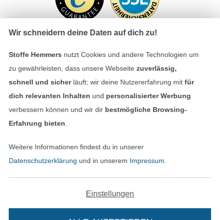
Wir schneidern deine Daten auf dich zu!
Stoffe Hemmers
nutzt Cookies und andere Technologien um
Bezahlen mit
zu gewährleisten, dass unsere Webseite
zuverlässig,
schnell und sicher
läuft; wir deine Nutzererfahrung mit
für
dich relevanten Inhalten
und
personalisierter Werbung
verbessern können und wir dir
bestmögliche Browsing-
Erfahrung bieten
.
Weitere Informationen findest du in unserer
Unsere Versandpartner
Datenschutzerklärung
und in unserem
Impressum
.
Einstellungen
In den deutschen Shop wechseln (aktuell gewählt