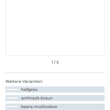
Weitere Varianten:
hellgrau
anthrazit-braun
beere-multicolore