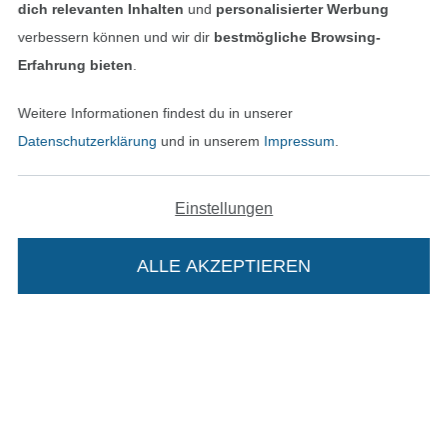
dich relevanten Inhalten
und
personalisierter Werbung
verbessern können und wir dir
bestmögliche Browsing-
Erfahrung bieten
.
Bezahlen mit
Weitere Informationen findest du in unserer
Datenschutzerklärung
und in unserem
Impressum
.
Einstellungen
Unsere Versandpartner
ALLE AKZEPTIEREN
In den deutschen Shop wechseln (aktuell gewählt
Die Stoffe Hemmers Portoflat:
Impressum