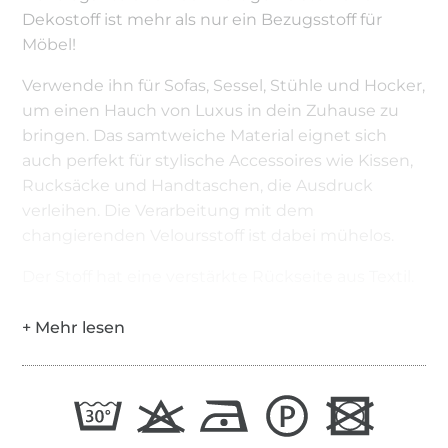
Dekostoff ist mehr als nur ein Bezugsstoff für
Möbel!
Verwende ihn für Sofas, Sessel, Stühle und Hocker,
um einen Hauch von Luxus in dein Zuhause zu
bringen. Das samtweiche Material eignet sich
auch perfekt für stylische Accessoires wie Kissen,
Rucksäcke und Handtaschen, die Ausdruck
verleihen. Die Verarbeitung mit dem
changierenden Veloursstoff ist dabei mühelos.
Der Stoff hat eine verstärkte Rückseite aus Textil.