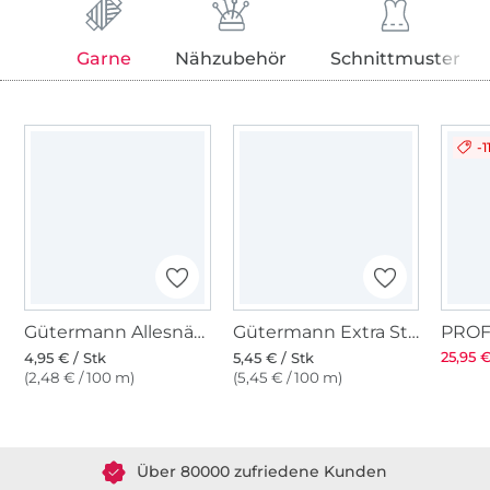
Garne
Nähzubehör
Schnittmuster
-1
Gütermann Allesnäher (650) rehbraun
Gütermann Extra Stark (650) braun
25,95 €
4,95 € / Stk
5,45 € / Stk
(2,48 € / 100 m)
(5,45 € / 100 m)
Über 1.8 Millionen Meter Stoff versandfertig
Über 80000 zufriedene Kunden