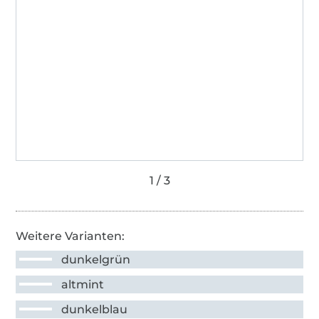
Weitere Varianten:
dunkelgrün
altmint
dunkelblau