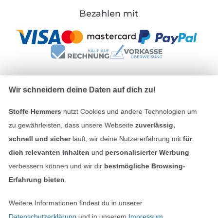
Bezahlen mit
Wir schneidern deine Daten auf dich zu!
Unsere Versandpartner
Stoffe Hemmers
nutzt Cookies und andere Technologien um
zu gewährleisten, dass unsere Webseite
zuverlässig,
schnell und sicher
läuft; wir deine Nutzererfahrung mit
für
dich relevanten Inhalten
und
personalisierter Werbung
In den deutschen Shop wechseln (aktuell gewählt
verbessern können und wir dir
bestmögliche Browsing-
Erfahrung bieten
.
Impressum
Weitere Informationen findest du in unserer
AGB
Datenschutzerklärung
und in unserem
Impressum
.