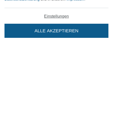
Datenschutz
Einstellungen
Widerrufsrecht
ALLE AKZEPTIEREN
Kontakt
Bestellung widerrufen
Die Stoffe Hemmers Portoflat:
Finde mehr Inspiration
Beschreibung:
Beim Kauf der Portoflat bekommst du sechs
Monate versandkostenfreie Lieferung ab einem
Bestellwert von 15€. Sie ist nicht als Gast
bestellbar und hat eine Mindestlaufzeit von 6