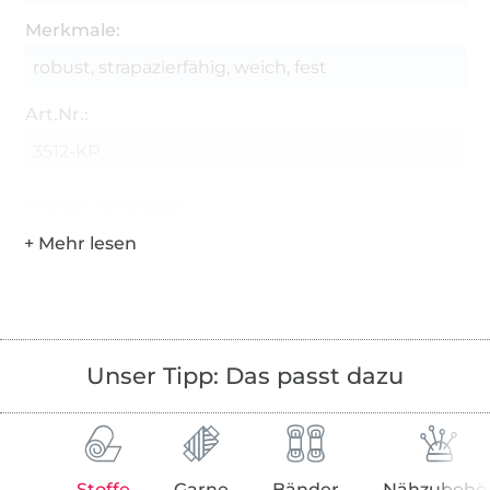
Merkmale:
robust, strapazierfähig, weich, fest
Art.Nr.:
3512-KP
Hersteller-Kontaktdaten
Unser Tipp: Das passt dazu
Stoffe
Garne
Bänder
Nähzubehö