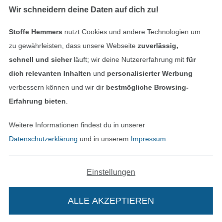
Finde mehr Inspiration
Wir schneidern deine Daten auf dich zu!
Stoffe Hemmers
nutzt Cookies und andere Technologien um
zu gewährleisten, dass unsere Webseite
zuverlässig,
schnell und sicher
läuft; wir deine Nutzererfahrung mit
für
dich relevanten Inhalten
und
personalisierter Werbung
verbessern können und wir dir
bestmögliche Browsing-
Erfahrung bieten
.
Weitere Informationen findest du in unserer
In den niederländischen Sh
In den französisch
Nederlands
Français
Datenschutzerklärung
und in unserem
Impressum
.
(France)
Deutsch
Einstellungen
Alle Preise inkl. der gesetzl. MwSt.
Die durchgestrichenen Preise entsprechen dem
bisherigen Preis bei Stoffe Hemmers.
ALLE AKZEPTIEREN