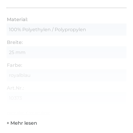
Material:
100% Polyethylen / Polypropylen
Breite:
25 mm
Farbe:
royalblau
Art.Nr.:
10373
Hersteller-Kontaktdaten