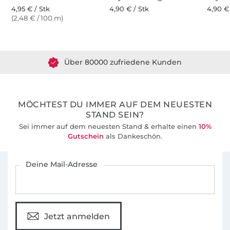
4,95 € / Stk
4,90 € / Stk
4,90 €
(2,48 € / 100 m)
Über 1.8 Millionen Meter Stoff versandfertig
Über 80000 zufriedene Kunden
36 Jahre Erfahrung
MÖCHTEST DU IMMER AUF DEM NEUESTEN
STAND SEIN?
Sei immer auf dem neuesten Stand & erhalte einen
10%
Gutschein
als Dankeschön.
Für den Stoffe Hemmers Newsletter anmelden
Deine Mail-Adresse
Jetzt anmelden