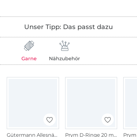
Unser Tipp: Das passt dazu
Garne
Nähzubehör
Gütermann Allesnäher (334)kiwigrün
Prym D-Ringe 20 mm silber