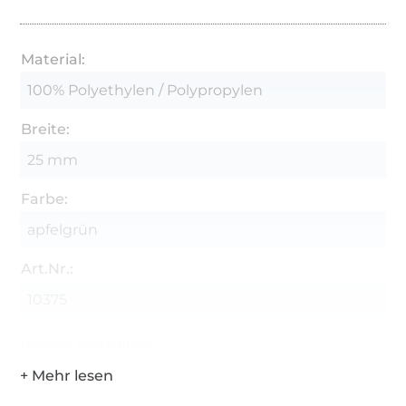
Material:
100% Polyethylen / Polypropylen
Breite:
25 mm
Farbe:
apfelgrün
Art.Nr.:
10375
Hersteller-Kontaktdaten