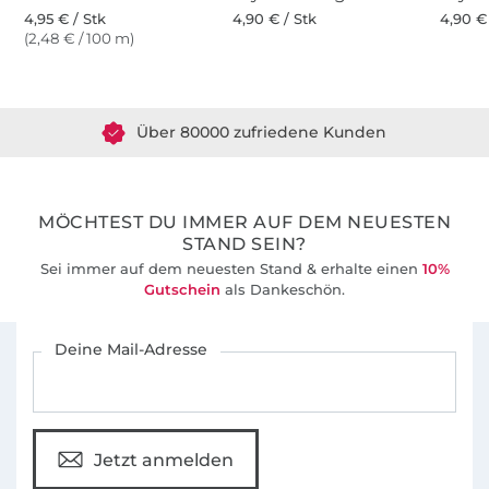
4,95 € / Stk
4,90 € / Stk
4,90 €
(2,48 € / 100 m)
Über 1.8 Millionen Meter Stoff versandfertig
Über 80000 zufriedene Kunden
36 Jahre Erfahrung
MÖCHTEST DU IMMER AUF DEM NEUESTEN
STAND SEIN?
Sei immer auf dem neuesten Stand & erhalte einen
10%
Gutschein
als Dankeschön.
Für den Stoffe Hemmers Newsletter anmelden
Deine Mail-Adresse
Jetzt anmelden