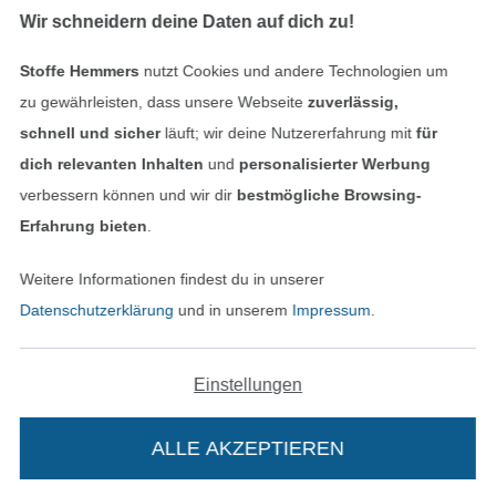
Finde mehr Inspiration
Wir schneidern deine Daten auf dich zu!
Stoffe Hemmers
nutzt Cookies und andere Technologien um
zu gewährleisten, dass unsere Webseite
zuverlässig,
schnell und sicher
läuft; wir deine Nutzererfahrung mit
für
dich relevanten Inhalten
und
personalisierter Werbung
verbessern können und wir dir
bestmögliche Browsing-
Erfahrung bieten
.
Weitere Informationen findest du in unserer
In den niederländischen Sh
In den französisch
Nederlands
Français
Datenschutzerklärung
und in unserem
Impressum
.
(France)
Deutsch
Einstellungen
Alle Preise inkl. der gesetzl. MwSt.
Die durchgestrichenen Preise entsprechen dem
bisherigen Preis bei Stoffe Hemmers.
ALLE AKZEPTIEREN