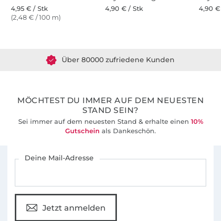
4,95 € / Stk
4,90 € / Stk
4,90 €
(2,48 € / 100 m)
Über 1.8 Millionen Meter Stoff versandfertig
Über 80000 zufriedene Kunden
36 Jahre Erfahrung
MÖCHTEST DU IMMER AUF DEM NEUESTEN
STAND SEIN?
Sei immer auf dem neuesten Stand & erhalte einen
10%
Gutschein
als Dankeschön.
Für den Stoffe Hemmers Newsletter anmelden
Deine Mail-Adresse
Jetzt anmelden