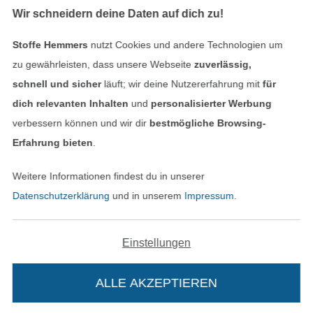
Finde mehr Inspiration
Wir schneidern deine Daten auf dich zu!
Stoffe Hemmers
nutzt Cookies und andere Technologien um
zu gewährleisten, dass unsere Webseite
zuverlässig,
schnell und sicher
läuft; wir deine Nutzererfahrung mit
für
dich relevanten Inhalten
und
personalisierter Werbung
verbessern können und wir dir
bestmögliche Browsing-
Erfahrung bieten
.
Weitere Informationen findest du in unserer
In den niederländischen Sh
In den französisch
Nederlands
Français
Datenschutzerklärung
und in unserem
Impressum
.
(France)
Deutsch
Einstellungen
Alle Preise inkl. der gesetzl. MwSt.
Die durchgestrichenen Preise entsprechen dem
bisherigen Preis bei Stoffe Hemmers.
ALLE AKZEPTIEREN