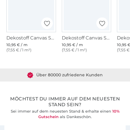
Dekostoff Canvas Stoff uni, anthrazit
Dekostoff Canvas Stoff uni, pink
10,95 € / m
10,95 € / m
10,95 
(7,55 € / 1 m²)
(7,55 € / 1 m²)
(7,55 €
Über 1.8 Millionen Meter Stoff versandfertig
Über 80000 zufriedene Kunden
36 Jahre Erfahrung
MÖCHTEST DU IMMER AUF DEM NEUESTEN
STAND SEIN?
Sei immer auf dem neuesten Stand & erhalte einen
10%
Gutschein
als Dankeschön.
Für den Stoffe Hemmers Newsletter anmelden