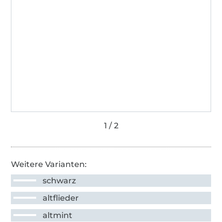
Weitere Varianten:
schwarz
altflieder
altmint