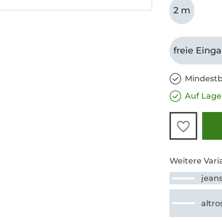
2 m
freie Eing
Mindestb
Auf Lage
Weitere Vari
jean
altro