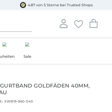
orkasse
4.87 von 5 Sterne bei Trusted Shops
In deinem Konto anmelden o
Du hast keine Artike
Du hast kein
Anmelden
Deine Favorite
Dein W
uheiten
Sale
GURTBAND GOLDFÄDEN 40MM,
AU
.:
XWB19-960-040