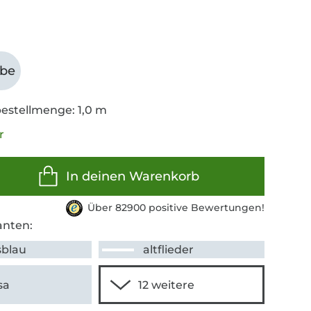
abe
estellmenge: 1,0 m
r
In deinen Warenkorb
Über 82900 positive Bewertungen!
anten:
sblau
altflieder
sa