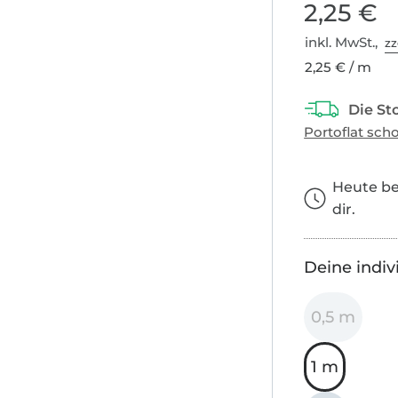
2,25 €
inkl. MwSt.,
zz
2,25 € / m
Heute bes
dir.
Deine indiv
0,5 m
1 m