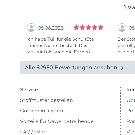
Note
05.08.2026
05
Ich habe Tüll für die Schultüte
Der Stof
meiner Nichte bestellt. Das
bestellt
Material als auch die Farben
nur nic
entsprechen der Beschreibung u
getopp
Abbildung u sieht toll aus. Die
Alle 82950 Bewertungen ansehen
Lieferung erfolgte zügig u auch
das Pre ...
Service
Inf
Stoffmuster bestellen
Übe
Gutschein kaufen
Pre
Vorteile für Gewerbetreibende
Por
FAQ / Hilfe
Ver