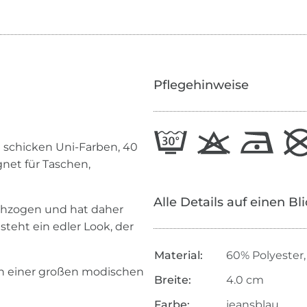
Pflegehinweise
 schicken Uni-Farben, 40
gnet für Taschen,
Alle Details auf einen Bl
chzogen und hat daher
teht ein edler Look, der
Material:
60% Polyester,
 in einer großen modischen
Breite:
4.0 cm
Farbe:
jeansblau