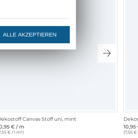
ALLE AKZEPTIEREN
ekostoff Canvas Stoff uni, mint
Dekost
0,95 € / m
10,95
7,55 € / 1 m²)
(7,55 € 