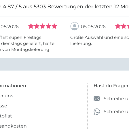
 4.87 / 5 aus 5303 Bewertungen der letzten 12 M
.08.2026
05.08.2026
f ist super! Freitags
Große Auswahl und eine sc
, dienstags geliefert, hätte
Lieferung.
h von Montagslieferung
t werden können.
ormationen
Hast du Frage
r uns
Schreibe u
sse
Schreibe 
toflat
sandkosten