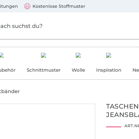
Zum Hauptinhalt springen
Weiter zur Suche
)
Visa, Mastercard, PayPal, Giropay, Kauf auf Rechnung, V
eitungen
Kostenlose Stoffmuster
ubehör
Schnittmuster
Wolle
Inspiration
Ne
tbänder
TASCHEN
JEANSBL
ART.NR