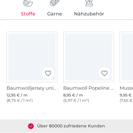
Stoffe
Garne
Nähzubehör
Baumwolljersey uni, schwarz
Baumwoll Popeline schwarz
12,95 € / m
8,95 € / m
9,95 €
(8,75 € / 1 m²)
(5,97 € / 1 m²)
(7,65 €
Über 1.8 Millionen Meter Stoff versandfertig
Über 80000 zufriedene Kunden