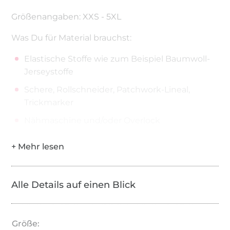
Größenangaben: XXS - 5XL
Was Du für Material brauchst:
Elastische Stoffe wie zum Beispiel Baumwoll-
Jerseystoffe
Schere, Rollschneider, Patchwork-Lineal,
Trickmarker
Nähmaschine und/oder Overlock
Alle Details auf einen Blick
Größe: