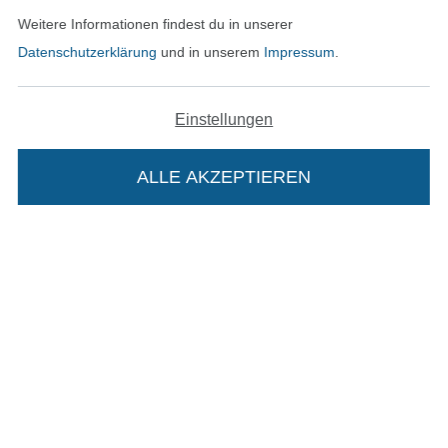
Weitere Informationen findest du in unserer
Datenschutzerklärung
und in unserem
Impressum
.
In den deutschen Shop wechseln (aktuell gewählt
Impressum
Einstellungen
AGB
ALLE AKZEPTIEREN
In deinen Warenkorb
Datenschutz
Widerrufsrecht
Kontakt
Bestellung widerrufen