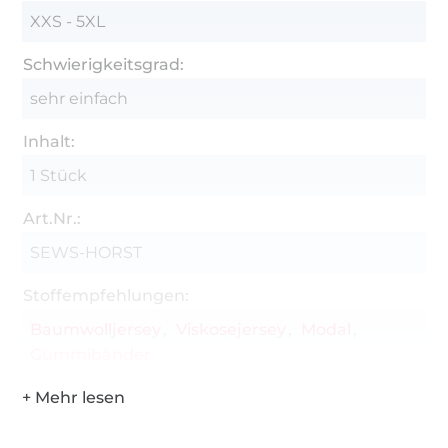
XXS - 5XL
Schwierigkeitsgrad:
sehr einfach
Inhalt:
1 Stück
Art.Nr.:
SEWS-HORST
Stoffempfehlungen:
Baumwolljersey
Viskosejersey
Modal
Gummibänder