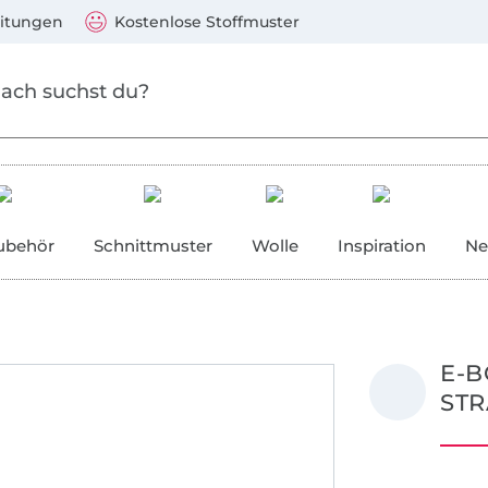
Zum Hauptinhalt springen
Weiter zur Suche
)
Visa, Mastercard, PayPal, Giropay, Kauf auf Rechnung, V
eitungen
Kostenlose Stoffmuster
ubehör
Schnittmuster
Wolle
Inspiration
Ne
E-B
ST