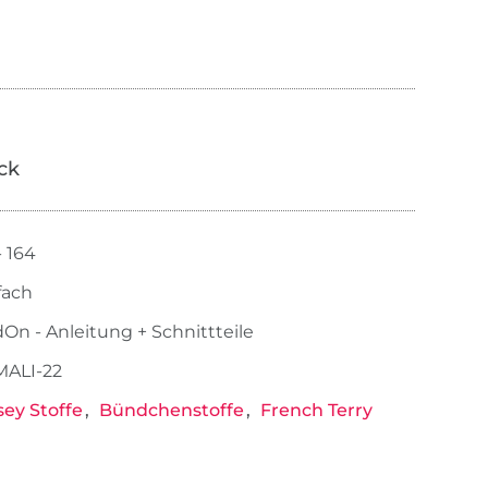
ick
- 164
fach
On - Anleitung + Schnittteile
ALI-22
sey Stoffe
Bündchenstoffe
French Terry