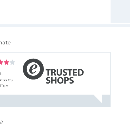
nate
t.
ass es
offen
gestreift
rt, dass
n?