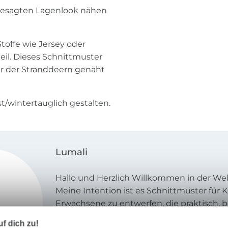
ngesagten Lagenlook nähen
Stoffe wie Jersey oder
il. Dieses Schnittmuster
r der Stranddeern genäht
t/wintertauglich gestalten.
Lumali
Hallo und Herzlich Willkommen in der We
Meine Intention ist es Schnittmuster für 
Erwachsene zu entwerfen, die praktisch,
einzigartig sind. Viele meiner Schnittmust
f dich zu!