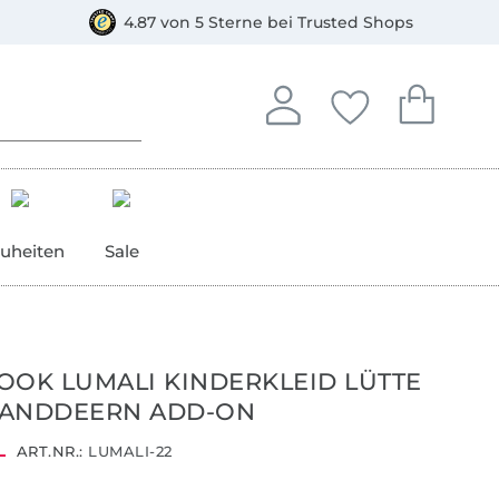
orkasse
4.87 von 5 Sterne bei Trusted Shops
In deinem Konto anmelden o
Du hast keine Artike
Du hast kein
Anmelden
Deine Favorite
Dein W
uheiten
Sale
OOK LUMALI KINDERKLEID LÜTTE
RANDDEERN ADD-ON
ART.NR.:
LUMALI-22