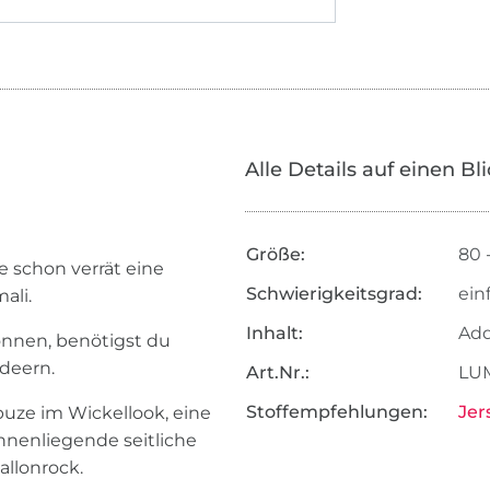
Alle Details auf einen Bl
Größe:
80 
 schon verrät eine
Schwierigkeitsgrad:
ein
ali.
Inhalt:
Add
nnen, benötigst du
deern.
Art.Nr.:
LUM
Stoffempfehlungen:
Jer
puze im Wickellook, eine
nnenliegende seitliche
allonrock.