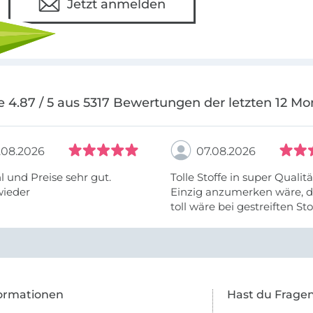
Jetzt anmelden
e 4.87 / 5 aus 5317 Bewertungen der letzten 12 Mo
.08.2026
07.08.2026
 und Preise sehr gut.
Tolle Stoffe in super Qualitä
wieder
Einzig anzumerken wäre, d
toll wäre bei gestreiften St
vielleicht längs- oder- quer
anzugeben. Mir ist es passie
ich nicht genug über die ...
ormationen
Hast du Frage