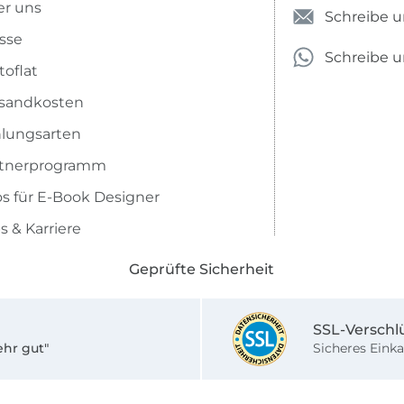
r uns
Schreibe u
sse
Schreibe 
toflat
sandkosten
lungsarten
rtnerprogramm
os für E-Book Designer
s & Karriere
Geprüfte Sicherheit
SSL-Verschl
ehr gut"
Sicheres Einka