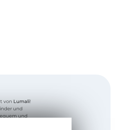
lt von
Lumali
!
Kinder und
 bequem und
er sind mit