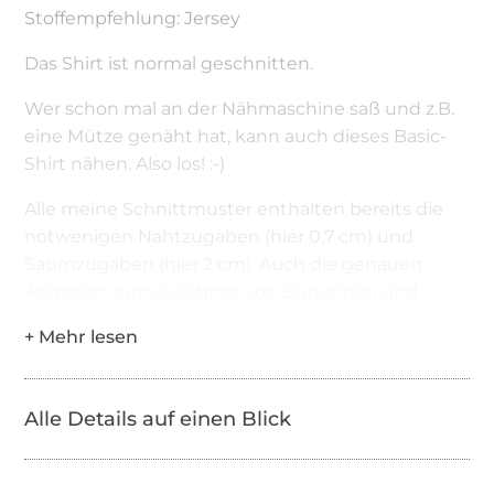
Stoffempfehlung: Jersey
Das Shirt ist normal geschnitten.
Wer schon mal an der Nähmaschine saß und z.B.
eine Mütze genäht hat, kann auch dieses Basic-
Shirt nähen. Also los! :-)
Alle meine Schnittmuster enthalten bereits die
notwenigen Nahtzugaben (hier 0,7 cm) und
Saumzugaben (hier 2 cm). Auch die genauen
Angaben zum Zuschnitt von Bündchen und
Einfassband sind immer enthalten.
Das ist alles dabei:
Schnittmuster in Einzelgrößen zum Ausdruck
Alle Details auf einen Blick
auf 9 Seiten in A4
Zusätzlich das Schnittmuster zum Druck in