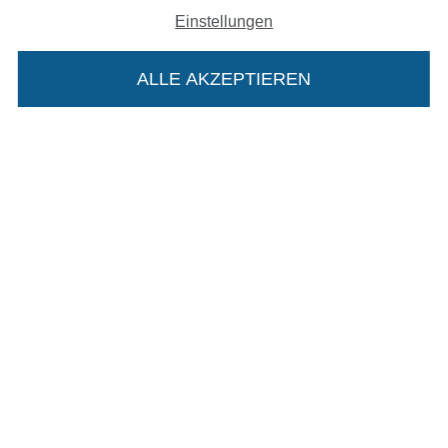
Impressum
Einstellungen
AGB
ALLE AKZEPTIEREN
In deinen Warenkorb
Datenschutz
Widerrufsrecht
Kontakt
Bestellung widerrufen
Finde mehr Inspiration