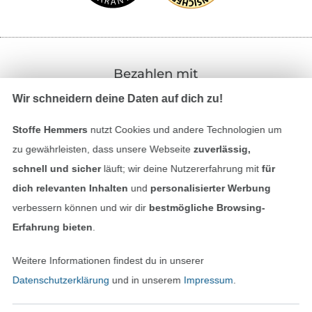
Bezahlen mit
Wir schneidern deine Daten auf dich zu!
Stoffe Hemmers
nutzt Cookies und andere Technologien um
zu gewährleisten, dass unsere Webseite
zuverlässig,
schnell und sicher
läuft; wir deine Nutzererfahrung mit
für
dich relevanten Inhalten
und
personalisierter Werbung
Unsere Versandpartner
verbessern können und wir dir
bestmögliche Browsing-
Erfahrung bieten
.
Weitere Informationen findest du in unserer
Datenschutzerklärung
und in unserem
Impressum
.
In den deutschen Shop wechseln (aktuell gewählt