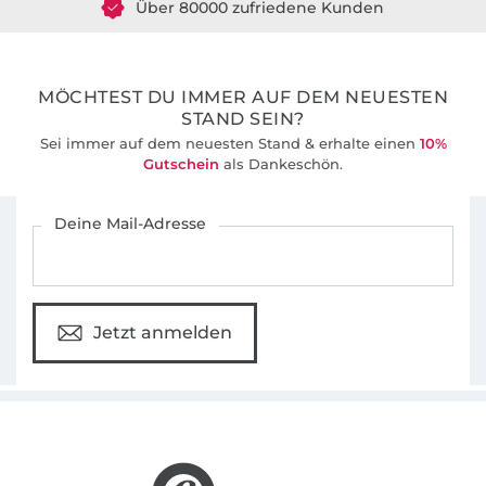
Windschnittich steht für Schnitte ohne
36 Jahre Erfahrung
Schnickschnack, die auch von Anfängern gut
umgesetzt werden können. Sie sind absolut
alltagstauglich und für viele Gelegenheiten
MÖCHTEST DU IMMER AUF DEM NEUESTEN
tragbar.
STAND SEIN?
Sei immer auf dem neuesten Stand & erhalte einen
10%
Gutschein
als Dankeschön.
Das alles steckt auch im Namen.
Wind-
schnitt-ich
Für den Stoffe Hemmers Newsletter anmelden
Deine Mail-Adresse
Jetzt anmelden