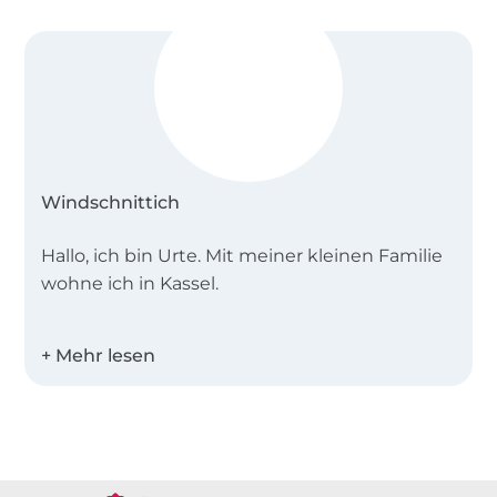
Nähmaschine mit Jersey- oder Stretchnadel
Stoffschere
Achtung: Erhältlich als A1, A0 und Beamer-Datei
Windschnittich
Hallo, ich bin Urte. Mit meiner kleinen Familie
wohne ich in Kassel.
Seit 2014 erstelle ich Schnittmuster und E-
Books. Angefangen hat alles mit dem
Sonnenhut. Den hatte ich für meinen Sohn
und seine kleinen Kumpels genäht. Da er so
Über 1.8 Millionen Meter Stoff versandfertig
gut ankam entstand die Idee zum E-Book…
Über 80000 zufriedene Kunden