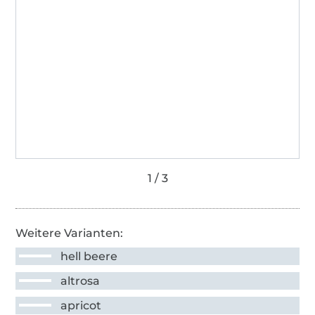
Weitere Varianten:
hell beere
altrosa
apricot