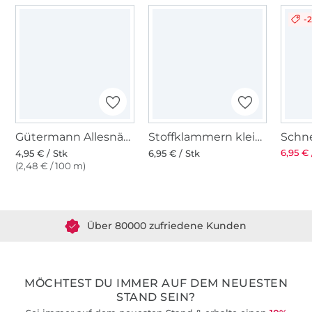
-
Gütermann Allesnäher (247) rotviolett
Stoffklammern klein 20 Stk., bunt
6,95 € 
4,95 € / Stk
6,95 € / Stk
(2,48 € / 100 m)
Über 1.8 Millionen Meter Stoff versandfertig
Über 80000 zufriedene Kunden
36 Jahre Erfahrung
MÖCHTEST DU IMMER AUF DEM NEUESTEN
STAND SEIN?