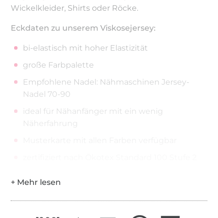
Wickelkleider, Shirts oder Röcke.
Eckdaten zu unserem Viskosejersey:
bi-elastisch mit hoher Elastizität
große Farbpalette
Empfohlene Nadel: Nähmaschinen Jersey-
Nadel 70-90
ideal für Nähanfänger mit ein wenig
Näherfahrung
Musterkarte mit allen Farben verfügbar
zertifiziert nach Ökotex Standard 100 Stufe 2