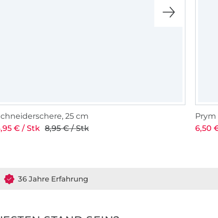
chneiderschere, 25 cm
Prym
,95 € / Stk
8,95 € / Stk
6,50 €
36 Jahre Erfahrung