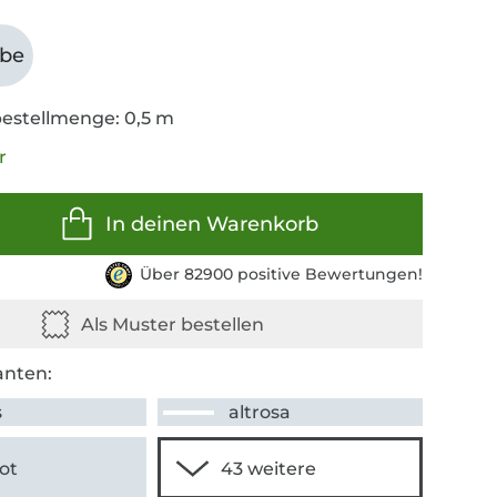
abe
estellmenge: 0,5 m
r
In deinen Warenkorb
Über 82900 positive Bewertungen!
anten:
s
altrosa
ot