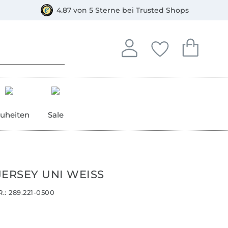
orkasse
4.87 von 5 Sterne bei Trusted Shops
In deinem Konto anmelden o
Du hast keine Artike
Du hast kein
Anmelden
Deine Favorite
Dein W
uheiten
Sale
JERSEY UNI WEISS
.:
289.221-0500