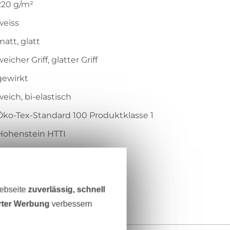
220 g/m²
weiss
matt, glatt
eicher Griff, glatter Griff
gewirkt
weich, bi-elastisch
Öko-Tex-Standard 100 Produktklasse 1
Hohenstein HTTI
14.0.45757
289.221-0500
Webseite
zuverlässig, schnell
erter Werbung
verbessern