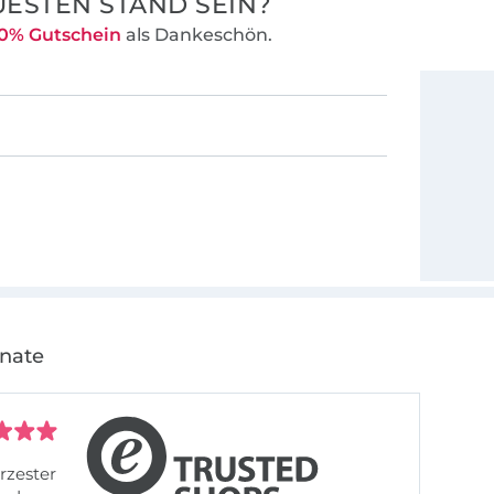
ESTEN STAND SEIN?
0% Gutschein
als Dankeschön.
onate
rzester