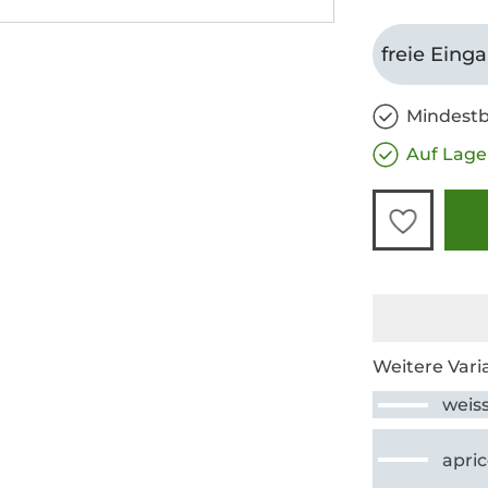
freie Eing
Mindestb
Auf Lage
Weitere Vari
weis
apric