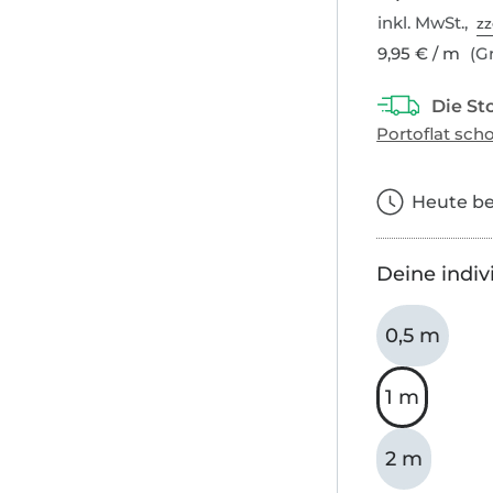
inkl. MwSt.,
zz
9,95 € / m
(Gr
Heute bes
Deine indiv
0,5 m
1 m
2 m