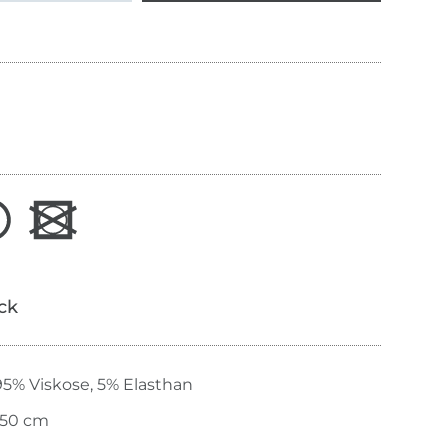
ick
95% Viskose, 5% Elasthan
150 cm