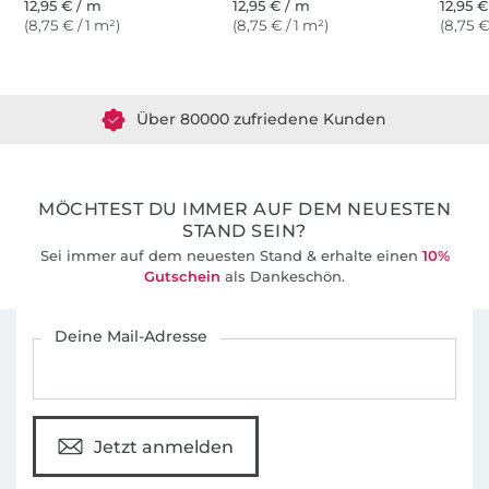
12,95 € / m
12,95 € / m
12,95 
(8,75 € / 1 m²)
(8,75 € / 1 m²)
(8,75 €
Über 1.8 Millionen Meter Stoff versandfertig
Über 80000 zufriedene Kunden
36 Jahre Erfahrung
MÖCHTEST DU IMMER AUF DEM NEUESTEN
STAND SEIN?
Sei immer auf dem neuesten Stand & erhalte einen
10%
Gutschein
als Dankeschön.
Für den Stoffe Hemmers Newsletter anmelden
Deine Mail-Adresse
Jetzt anmelden