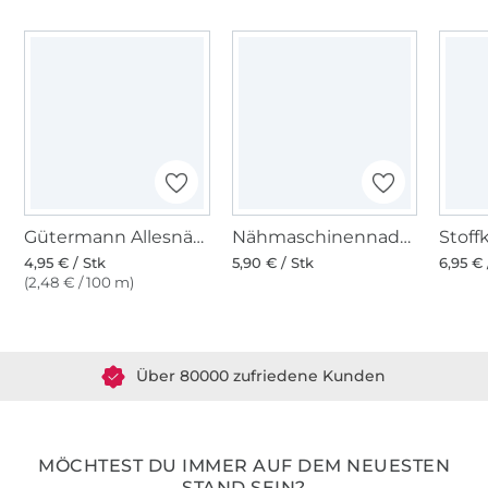
Gütermann Allesnäher (018) grün
Nähmaschinennadeln 130/705, Jersey 70-90
4,95 € / Stk
5,90 € / Stk
6,95 € 
(2,48 € / 100 m)
Über 1.8 Millionen Meter Stoff versandfertig
Über 80000 zufriedene Kunden
36 Jahre Erfahrung
MÖCHTEST DU IMMER AUF DEM NEUESTEN
STAND SEIN?