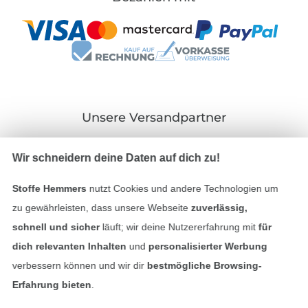
Unsere Versandpartner
Wir schneidern deine Daten auf dich zu!
Stoffe Hemmers
nutzt Cookies und andere Technologien um
In den deutschen Shop wechseln (aktuell gewählt
zu gewährleisten, dass unsere Webseite
zuverlässig,
schnell und sicher
läuft; wir deine Nutzererfahrung mit
für
Impressum
dich relevanten Inhalten
und
personalisierter Werbung
verbessern können und wir dir
bestmögliche Browsing-
AGB
Erfahrung bieten
.
Datenschutz