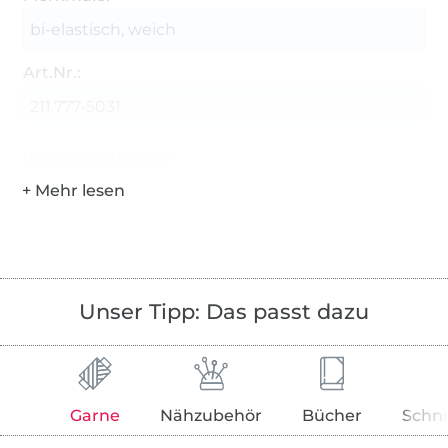
bi-elastisch, weich
Art.Nr.:
211.777-5031
Hersteller-Kontaktdaten
Unser Tipp: Das passt dazu
Garne
Nähzubehör
Bücher
Schni