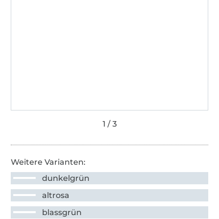
Weitere Varianten:
dunkelgrün
altrosa
blassgrün