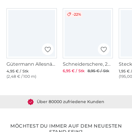
-22%
Gütermann Allesnäher (046) dunkelrot
Schneiderschere, 25 cm
6,95 € / Stk
8,95 € / Stk
4,95 € / Stk
1,95 € 
(2,48 € / 100 m)
(195,00
Über 1.8 Millionen Meter Stoff versandfertig
Über 80000 zufriedene Kunden
36 Jahre Erfahrung
MÖCHTEST DU IMMER AUF DEM NEUESTEN
STAND SEIN?