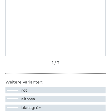
Weitere Varianten:
rot
altrosa
blassgrün