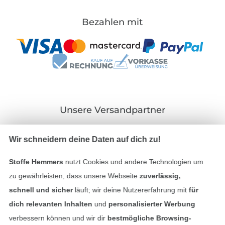
Bezahlen mit
Unsere Versandpartner
Wir schneidern deine Daten auf dich zu!
Stoffe Hemmers
nutzt Cookies und andere Technologien um
In den deutschen Shop wechseln (aktuell gewählt
zu gewährleisten, dass unsere Webseite
zuverlässig,
schnell und sicher
läuft; wir deine Nutzererfahrung mit
für
Impressum
dich relevanten Inhalten
und
personalisierter Werbung
verbessern können und wir dir
bestmögliche Browsing-
AGB