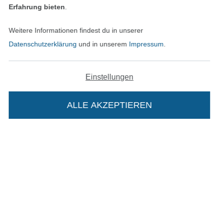
Erfahrung bieten
.
Datenschutz
Weitere Informationen findest du in unserer
Datenschutzerklärung
und in unserem
Impressum
.
Widerrufsrecht
Kontakt
Einstellungen
Bestellung widerrufen
ALLE AKZEPTIEREN
Finde mehr Inspiration
Die Stoffe Hemmers Portoflat:
Beschreibung: