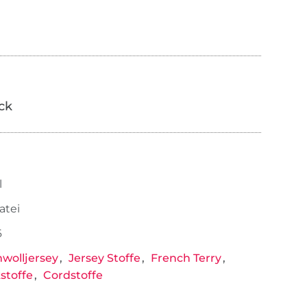
ick
l
atei
6
wolljersey
Jersey Stoffe
French Terry
kstoffe
Cordstoffe