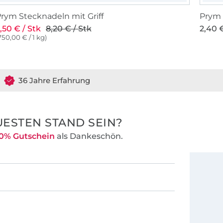
rym Stecknadeln mit Griff
Prym 
,50 € / Stk
8,20 € / Stk
2,40 €
750,00 € / 1 kg)
36 Jahre Erfahrung
ESTEN STAND SEIN?
0% Gutschein
als Dankeschön.