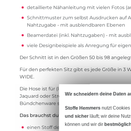
detaillierte Nähanleitung mit vielen Fotos (
Schnittmuster zum selbst Ausdrucken auf A
Nahtzugabe - mit ausblendbaren Ebenen
Beamerdatei (inkl. Nahtzugaben) - mit aus
viele Designbeispiele als Anregung für eige
Der Schnitt ist in den Größen 50 bis 98 angeleg
Für den perfekten Sitz gibt es jede Größe in 3 
WIDE.
Die Hose ist für (leicht) dehnbare Stoffe wie Jer
Wir schneidern deine Daten au
Jaquard oder Stretchcord ausgelegt. Die Bei
Bündchenware sowie aus Jersey genäht werde
Stoffe Hemmers
nutzt Cookies
Das brauchst du für dieses Projekt:
und sicher
läuft; wir deine Nut
können und wir dir
bestmöglich
einen Stoff deiner Wahl