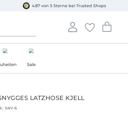
orkasse
4.87 von 5 Sterne bei Trusted Shops
In deinem Konto anmelden o
Du hast keine Artike
Du hast kein
Anmelden
Deine Favorite
Dein W
uheiten
Sale
SNYGGES LATZHOSE KJELL
.:
SNY-6