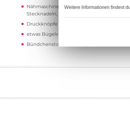
Nähmaschine, Garn, Stoffschere oder Rollsch
Weitere Informationen findest d
Stecknadeln, Clips
Druckknöpfe oder Knöpfe zum Annähen
etwas Bügelvlies zum Verstärken der Träge
Bündchenstoff für die Bein- und Taschenb