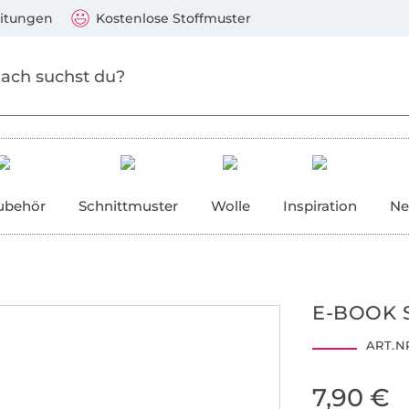
Zum Hauptinhalt springen
Weiter zur Suche
)
Visa, Mastercard, PayPal, Giropay, Kauf auf Rechnung, V
eitungen
Kostenlose Stoffmuster
ubehör
Schnittmuster
Wolle
Inspiration
Ne
E-BOOK 
ART.NR
7,90 €