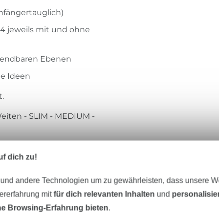
anfängertauglich)
4 jeweils mit und ohne
blendbaren Ebenen
ne Ideen
t.
Weiten - SLIM - MEDIUM -
sey, French Terry, Sweat,
f dich zu!
nbündchen können aus
n.
 und andere Technologien um zu gewährleisten, dass unsere 
zererfahrung mit
für dich relevanten Inhalten
und
personalisi
e Browsing-Erfahrung bieten
.