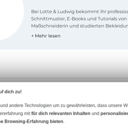
Bei Lotte & Ludwig bekommt ihr professio
Schnittmuster, E-Books und Tutorials von 
Maßschneiderin und studierten Bekleidun
Unsere Kleidungsstücke sind ein wenig an
verspielt und stets lässig.
Unser Stil
Unsere Kleidungsstücke haben das beso
und glänzen durch einen Hauch Nostalgie
Lässigkeit.
Unser Tipp: Das passt dazu
f dich zu!
Die Kleidung soll durch ihre Schnittführ
und nicht nur durch wilde Stoffmusterko
 und andere Technologien um zu gewährleisten, dass unsere 
Die Schnittmuster sind praktisch, durchd
zererfahrung mit
für dich relevanten Inhalten
und
personalisi
und immer wieder neu anwendbar. Sie sin
e Browsing-Erfahrung bieten
.
minimalistisch, so dass nur noch eine Nah