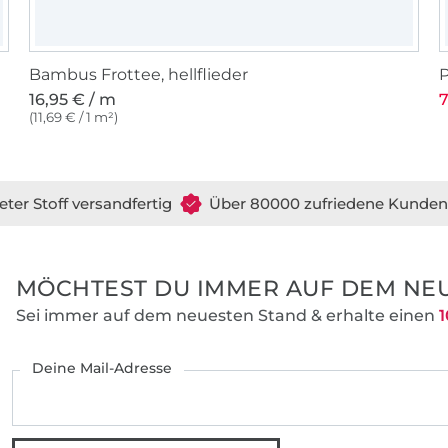
und auch bei den Größen gibt es keine Ü
Die Anleitungen und Schnitte werden vo
Bambus Frottee, hellflieder
P
außerdem immer papiersparend angelegt,
16,95 € / m
7
(11,69 € / 1 m²)
Umwelt zuliebe möglichst wenig gedruc
und nur wenig Verschnitt anfällt.
eter Stoff versandfertig
Über 80000 zufriedene Kunden
MÖCHTEST DU IMMER AUF DEM NEU
Sei immer auf dem neuesten Stand & erhalte einen
1
Deine Mail-Adresse