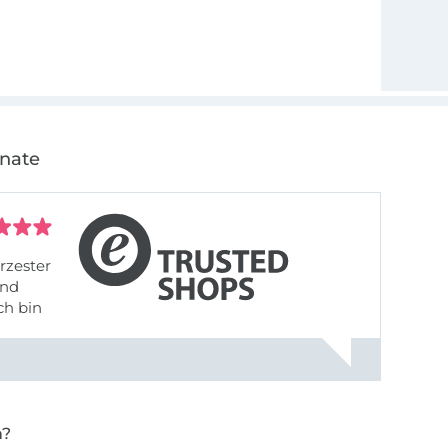
onate
rzester
ch bin
n?