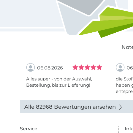
Note
06.08.2026
06
Alles super - von der Auswahl,
die Stof
Bestellung, bis zur Lieferung!
haben g
entspre
werde w
auch di
Alle 82968 Bewertungen ansehen
Service
Inf