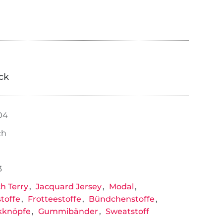
ick
104
ch
3
h Terry
Jacquard Jersey
Modal
stoffe
Frotteestoffe
Bündchenstoffe
kknöpfe
Gummibänder
Sweatstoff