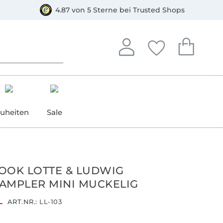
orkasse
4.87 von 5 Sterne bei Trusted Shops
In deinem Konto anmelden o
Du hast keine Artike
Du hast kein
Anmelden
Deine Favorite
Dein W
uheiten
Sale
OOK LOTTE & LUDWIG
AMPLER MINI MUCKELIG
ART.NR.:
LL-103