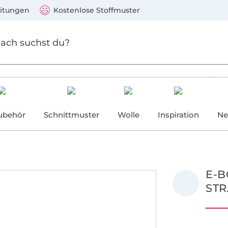
Zum Hauptinhalt springen
Weiter zur Suche
)
Visa, Mastercard, PayPal, Giropay, Kauf auf Rechnung, V
eitungen
Kostenlose Stoffmuster
ubehör
Schnittmuster
Wolle
Inspiration
Ne
E-B
STR