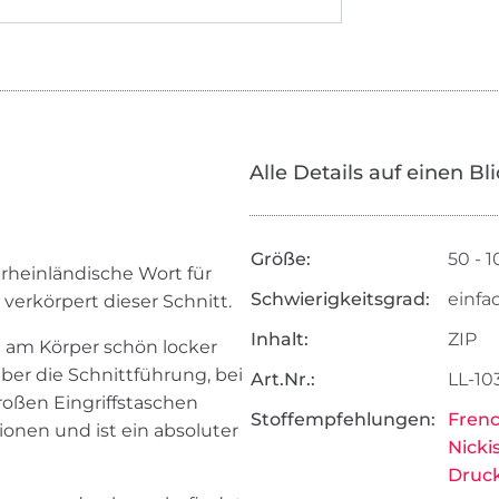
Alle Details auf einen Bl
Größe:
50 - 
 rheinländische Wort für
Schwierigkeitsgrad:
einfa
verkörpert dieser Schnitt.
Inhalt:
ZIP
t am Körper schön locker
ber die Schnittführung, bei
Art.Nr.:
LL-10
großen Eingriffstaschen
Stoffempfehlungen:
Frenc
onen und ist ein absoluter
Nicki
Druc