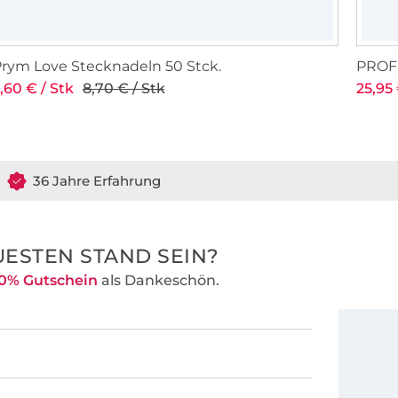
berraschungen.
n uns
rym Love Stecknadeln 50 Stck.
PROFE
 so dass der
,60 € / Stk
8,70 € / Stk
25,95 
kt werden muss
36 Jahre Erfahrung
ESTEN STAND SEIN?
0% Gutschein
als Dankeschön.