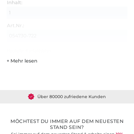
Inhalt:
1
Art.Nr.:
054730-722
Hersteller-Kontaktdaten
Über 1.8 Millionen Meter Stoff versandfertig
Über 80000 zufriedene Kunden
36 Jahre Erfahrung
MÖCHTEST DU IMMER AUF DEM NEUESTEN
STAND SEIN?
Sei immer auf dem neuesten Stand & erhalte einen
10%