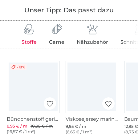
Unser Tipp: Das passt dazu
Stoffe
Garne
Nähzubehör
Schnit
-18%
Bündchenstoff gerippt, marine
Viskosejersey marineblau
8,95 € / m
10,95 € / m
9,95 € / m
12,95 
(16,57 € / 1 m²)
(6,63 € / 1 m²)
(8,75 €