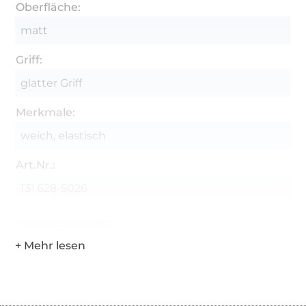
Oberfläche:
matt
Griff:
glatter Griff
Merkmale:
weich, elastisch
Art.Nr.:
131.628-5026
Hersteller-Kontaktdaten