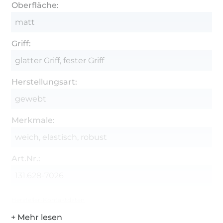
Oberfläche:
matt
Griff:
glatter Griff, fester Griff
Herstellungsart:
gewebt
Merkmale:
weich, elastisch, robust
Art.Nr.:
131.628-7026
Hersteller-Kontaktdaten