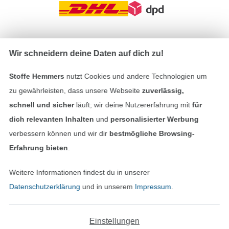
In den deutschen Shop wechseln (aktuell gewählt
Wir schneidern deine Daten auf dich zu!
Impressum
Stoffe Hemmers
nutzt Cookies und andere Technologien um
zu gewährleisten, dass unsere Webseite
zuverlässig,
AGB
schnell und sicher
läuft; wir deine Nutzererfahrung mit
für
dich relevanten Inhalten
und
personalisierter Werbung
Datenschutz
verbessern können und wir dir
bestmögliche Browsing-
Erfahrung bieten
.
Widerrufsrecht
Weitere Informationen findest du in unserer
Kontakt
Datenschutzerklärung
und in unserem
Impressum
.
Bestellung widerrufen
Einstellungen