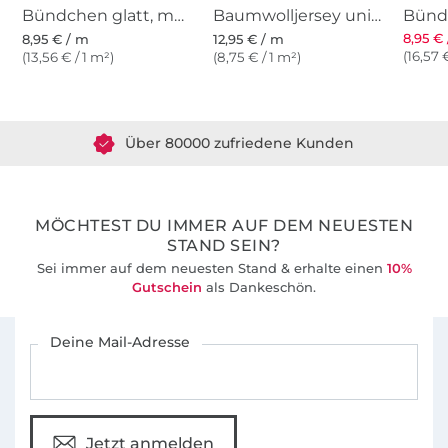
Bündchen glatt, marine
Baumwolljersey uni, marine
8,95 €
8,95 € / m
12,95 € / m
(16,57 
(13,56 € / 1 m²)
(8,75 € / 1 m²)
Über 1.8 Millionen Meter Stoff versandfertig
Über 80000 zufriedene Kunden
36 Jahre Erfahrung
MÖCHTEST DU IMMER AUF DEM NEUESTEN
STAND SEIN?
Sei immer auf dem neuesten Stand & erhalte einen
10%
Gutschein
als Dankeschön.
Für den Stoffe Hemmers Newsletter anmelden
Deine Mail-Adresse
Jetzt anmelden