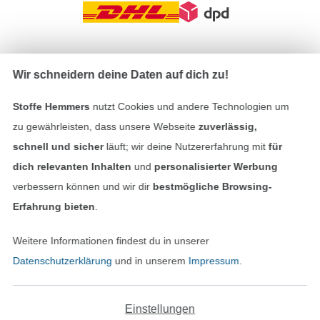
In den deutschen Shop wechseln (aktuell gewählt
Wir schneidern deine Daten auf dich zu!
Impressum
Stoffe Hemmers
nutzt Cookies und andere Technologien um
zu gewährleisten, dass unsere Webseite
zuverlässig,
AGB
schnell und sicher
läuft; wir deine Nutzererfahrung mit
für
dich relevanten Inhalten
und
personalisierter Werbung
Datenschutz
verbessern können und wir dir
bestmögliche Browsing-
Erfahrung bieten
.
Widerrufsrecht
Weitere Informationen findest du in unserer
Kontakt
Datenschutzerklärung
und in unserem
Impressum
.
Bestellung widerrufen
Einstellungen