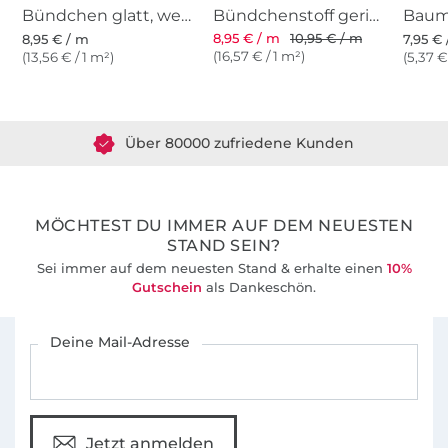
Bündchen glatt, weiß
Bündchenstoff gerippt weiss
8,95 € / m
10,95 € / m
8,95 € / m
7,95 €
(16,57 € / 1 m²)
(13,56 € / 1 m²)
(5,37 €
Über 1.8 Millionen Meter Stoff versandfertig
Über 80000 zufriedene Kunden
36 Jahre Erfahrung
MÖCHTEST DU IMMER AUF DEM NEUESTEN
STAND SEIN?
Sei immer auf dem neuesten Stand & erhalte einen
10%
Gutschein
als Dankeschön.
Für den Stoffe Hemmers Newsletter anmelden
Deine Mail-Adresse
Jetzt anmelden