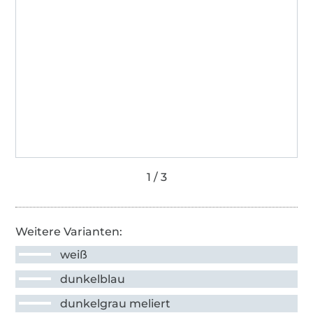
Weitere Varianten:
weiß
dunkelblau
dunkelgrau meliert