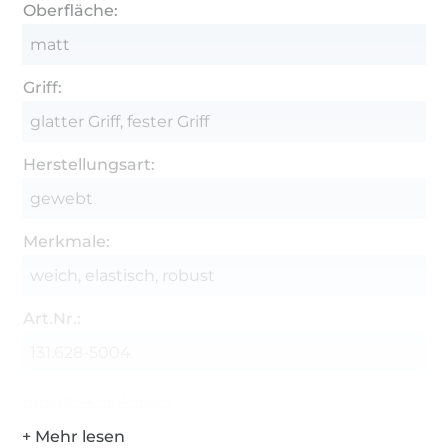
Oberfläche:
matt
Griff:
glatter Griff, fester Griff
Herstellungsart:
gewebt
Merkmale:
weich, elastisch, robust
Art.Nr.:
131.628-5004
Hersteller-Kontaktdaten