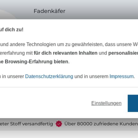
Fadenkäfer
Mein Name ist
Carolin
und ich bin das Ges
f dich zu!
dem Label
Fadenkäfer
.
 und andere Technologien um zu gewährleisten, dass unsere 
Zusammen mit meiner Schnittdirektrice e
zererfahrung mit
für dich relevanten Inhalten
und
personalisi
tolle alltagstaugliche Schnittmuster für di
e Browsing-Erfahrung bieten
.
Alle Schnitte werden intensiv und in allen
u in unserer
Datenschutzerklärung
und in unserem
Impressum
.
einem großen Team auf Herz und Nieren g
entstehen hochwertige und liebevoll gest
Schnittmuster, die einfach nachzuarbeiten
Einstellungen
Bebilderte Schritt-für-Schritt-Anleitunge
Verzicht auf komplizierte Fachbegriffe ma
Schnitte anfängertauglich. Außerdem gib
eter Stoff versandfertig
Über 80000 zufriedene Kunden
Videos mit einer genauen Videoanleitung, 
Nähanfänger. So können auch Hobbynäh