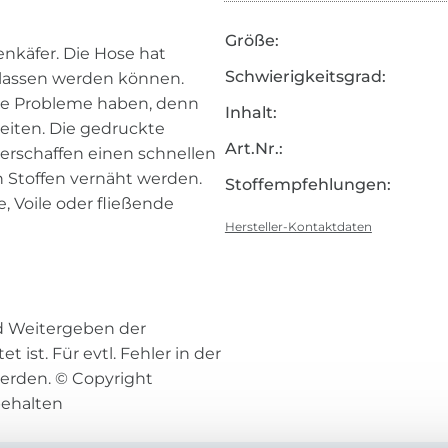
Größe:
enkäfer. Die Hose hat
Schwierigkeitsgrad:
elassen werden können.
ne Probleme haben, denn
Inhalt:
beiten. Die gedruckte
Art.Nr.:
verschaffen einen schnellen
n Stoffen vernäht werden.
Stoffempfehlungen:
 Voile oder fließende
Hersteller-Kontaktdaten
nd Weitergeben der
 ist. Für evtl. Fehler in der
rden. © Copyright
behalten