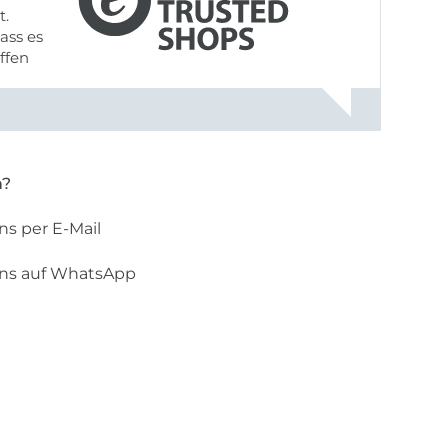
t.
ass es
offen
gestreift
rt, dass
n?
ns per E-Mail
uns auf WhatsApp