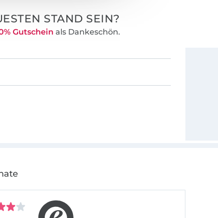
ch über
ESTEN STAND SEIN?
euen.
0% Gutschein
als Dankeschön.
für seine
 gute Freunde
ch andere fürs
nate