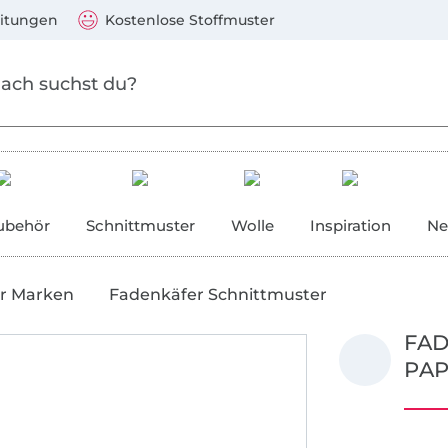
Zum Hauptinhalt springen
Weiter zur Suche
)
Visa, Mastercard, PayPal, Giropay, Kauf auf Rechnung, V
eitungen
Kostenlose Stoffmuster
ubehör
Schnittmuster
Wolle
Inspiration
Ne
r Marken
Fadenkäfer Schnittmuster
FA
PAP