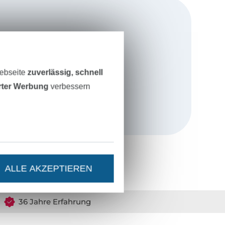
icht hinter
Webseite
zuverlässig, schnell
ntwerfe ich
erter Werbung
verbessern
e ganze Familie.
 Größen in
etestet. So
altete
 sind.
ALLE AKZEPTIEREN
n und der
chen alle
t es YouTube-
36 Jahre Erfahrung
ideal für
erinnen ohne