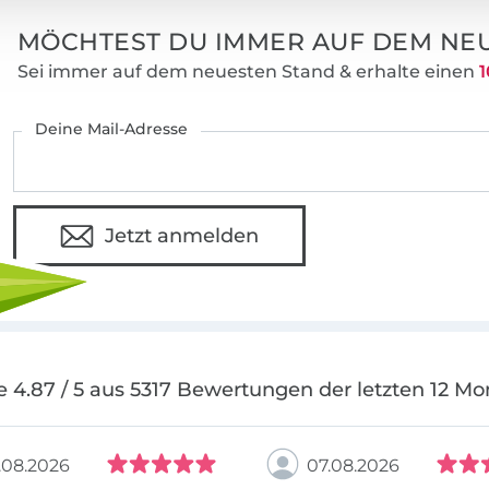
viele Vorkenntnisse sofort loslegen und si
MÖCHTEST DU IMMER AUF DEM NEU
gelungene, alltagstaugliche Kreationen fr
Sei immer auf dem neuesten Stand & erhalte einen
1
Nähen macht Spaß! Nichts ist schöner, als 
Kinder, für sich selbst, den Liebsten oder
Deine Mail-Adresse
einzigartige Dinge zu erschaffen.
Daher lautet meine Mission:
Begeistere au
Nähen!
Jetzt anmelden
e 4.87 / 5 aus 5317 Bewertungen der letzten 12 Mo
.08.2026
07.08.2026