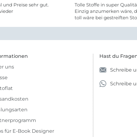
 und Preise sehr gut.
Tolle Stoffe in super Qualitä
wieder
Einzig anzumerken wäre, d
toll wäre bei gestreiften St
vielleicht längs- oder- quer
anzugeben. Mir ist es passie
ich nicht genug über die ...
ormationen
Hast du Frage
r uns
Schreibe u
sse
Schreibe 
toflat
sandkosten
lungsarten
rtnerprogramm
os für E-Book Designer