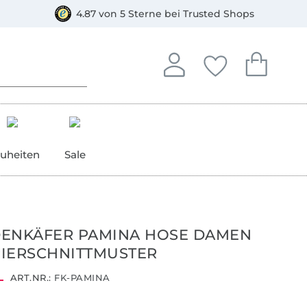
orkasse
4.87 von 5 Sterne bei Trusted Shops
In deinem Konto anmelden o
Du hast keine Artike
Du hast kein
Anmelden
Deine Favorite
Dein W
uheiten
Sale
DENKÄFER PAMINA HOSE DAMEN
IERSCHNITTMUSTER
ART.NR.:
FK-PAMINA