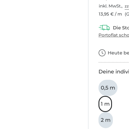
inkl. MwSt.,
zz
13,95 € / m
(G
Heute bes
Deine indiv
0,5 m
1 m
2 m