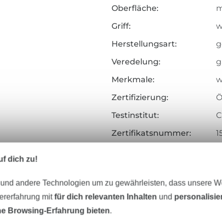
Oberfläche:
m
Griff:
w
Herstellungsart:
g
Veredelung:
g
Merkmale:
w
Zertifizierung:
Ö
Testinstitut:
C
Zertifikatsnummer:
1
Art.Nr.:
3
f dich zu!
Hersteller-Kontaktdaten
 und andere Technologien um zu gewährleisten, dass unsere 
zererfahrung mit
für dich relevanten Inhalten
und
personalisi
e Browsing-Erfahrung bieten
.