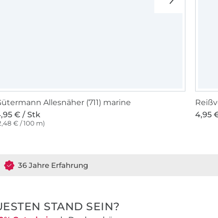
ütermann Allesnäher (711) marine
Reißv
,95 € / Stk
4,95 €
2,48 € / 100 m)
36 Jahre Erfahrung
ESTEN STAND SEIN?