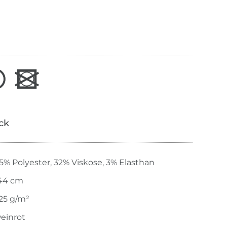
ick
5% Polyester, 32% Viskose, 3% Elasthan
44 cm
25 g/m²
einrot