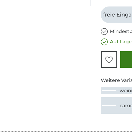
freie Eing
Mindestb
Auf Lage
Weitere Vari
wein
came