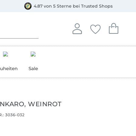
orkasse
4.87 von 5 Sterne bei Trusted Shops
In deinem Konto anmelden o
Du hast keine Artike
Du hast kein
Anmelden
Deine Favorite
Dein W
uheiten
Sale
NKARO, WEINROT
.:
3036-032