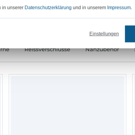
Unser Tipp: Das passt dazu
u in unserer
Datenschutzerklärung
und in unserem
Impressum
.
Einstellungen
rne
Reissverschlüsse
Nähzubehör