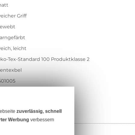
att
eicher Griff
ewebt
arngefärbt
eich, leicht
ko-Tex-Standard 100 Produktklasse 2
entexbel
501005
036-032
Webseite
zuverlässig, schnell
erter Werbung
verbessern