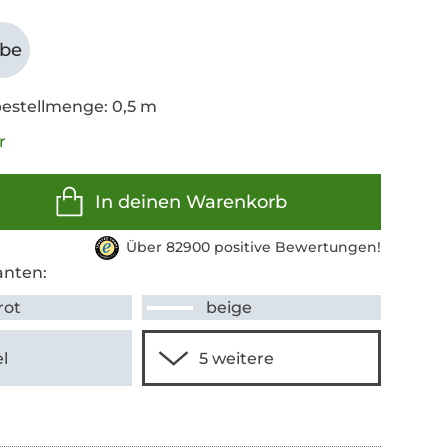
abe
estellmenge: 0,5 m
r
In deinen Warenkorb
Über 82900 positive Bewertungen!
anten:
rot
beige
l