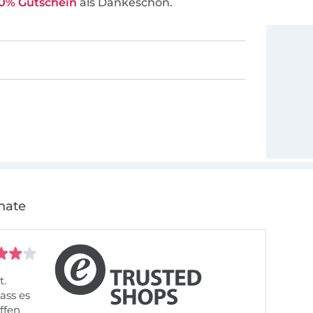
0% Gutschein
als Dankeschön.
nate
t.
ass es
offen