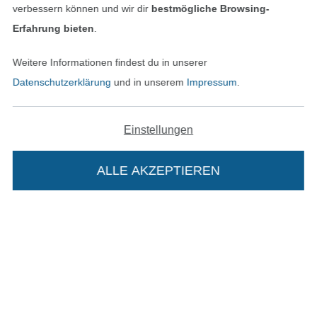
verbessern können und wir dir
bestmögliche Browsing-
Unsere Versandpartner
Erfahrung bieten
.
Weitere Informationen findest du in unserer
Datenschutzerklärung
und in unserem
Impressum
.
In den deutschen Shop wechseln (aktuell gewählt
Einstellungen
Impressum
ALLE AKZEPTIEREN
AGB
Datenschutz
Widerrufsrecht
Die Stoffe Hemmers Portoflat:
Kontakt
Beschreibung: