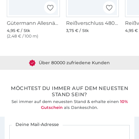
Gütermann Allesnäher (387) dunkelblau
Reißverschluss 4801, marineblau
4,95 € / Stk
3,75 € / Stk
4,95 € 
(2,48 € / 100 m)
Über 1.8 Millionen Meter Stoff versandfertig
Über 80000 zufriedene Kunden
36 Jahre Erfahrung
MÖCHTEST DU IMMER AUF DEM NEUESTEN
STAND SEIN?
Sei immer auf dem neuesten Stand & erhalte einen
10%
Gutschein
als Dankeschön.
Für den Stoffe Hemmers Newsletter anmelden
Deine Mail-Adresse