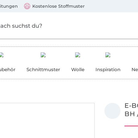
Zum Hauptinhalt springen
Weiter zur Suche
)
Visa, Mastercard, PayPal, Giropay, Kauf auf Rechnung, V
eitungen
Kostenlose Stoffmuster
ubehör
Schnittmuster
Wolle
Inspiration
Ne
E-B
BH 