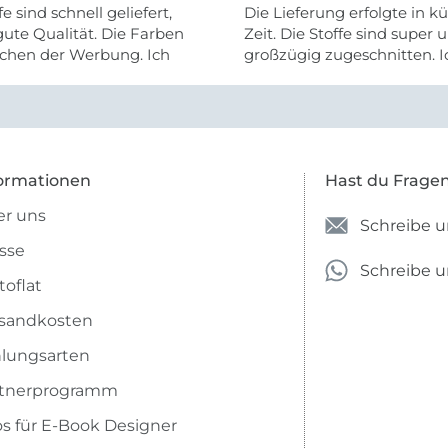
fe sind schnell geliefert,
Die Lieferung erfolgte in kü
ute Qualität. Die Farben
Zeit. Die Stoffe sind super und
chen der Werbung. Ich
großzügig zugeschnitten. I
eiter selber bestellen und
mehr als zufrieden.
e Firma empfehlen.
ormationen
Hast du Frage
r uns
Schreibe u
sse
Schreibe 
toflat
sandkosten
lungsarten
rtnerprogramm
os für E-Book Designer