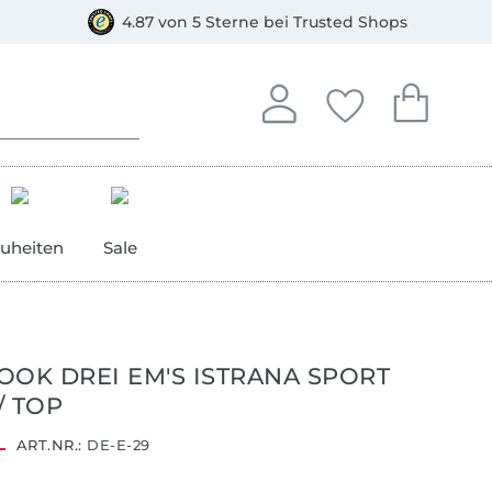
orkasse
4.87 von 5 Sterne bei Trusted Shops
In deinem Konto anmelden o
Du hast keine Artike
Du hast kein
Anmelden
Deine Favorite
Dein W
uheiten
Sale
OOK DREI EM'S ISTRANA SPORT
/ TOP
ART.NR.:
DE-E-29