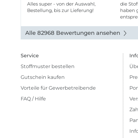
Alles super - von der Auswahl,
die Stof
Bestellung, bis zur Lieferung!
haben g
entspre
werde w
auch di
Alle 82968 Bewertungen ansehen
Service
Inf
Stoffmuster bestellen
Übe
Gutschein kaufen
Pre
Vorteile für Gewerbetreibende
Por
FAQ / Hilfe
Ver
Zah
Pa
Inf