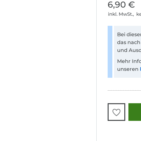
6,90 €
inkl. MwSt., 
Bei dies
das nach
und Ausd
Mehr Inf
unseren