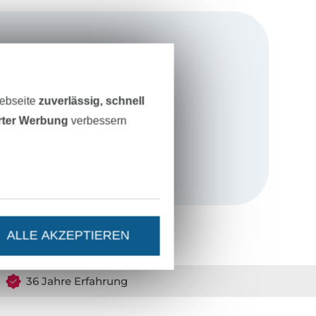
ines Sohnes.
ereits in die
Webseite
zuverlässig, schnell
mich kein Job,
erter Werbung
verbessern
lich und in
ick
.
ALLE AKZEPTIEREN
36 Jahre Erfahrung