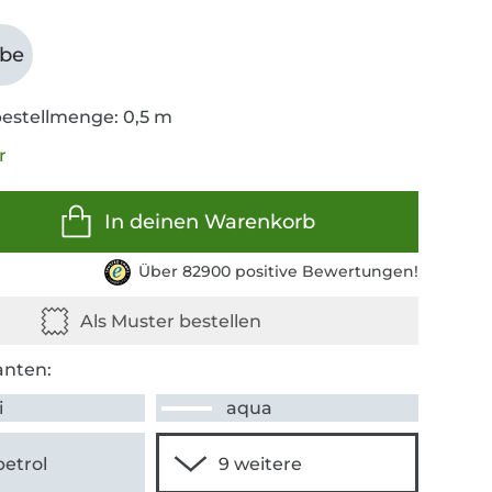
abe
estellmenge: 0,5 m
r
In deinen Warenkorb
Über 82900 positive Bewertungen!
anten:
i
aqua
petrol