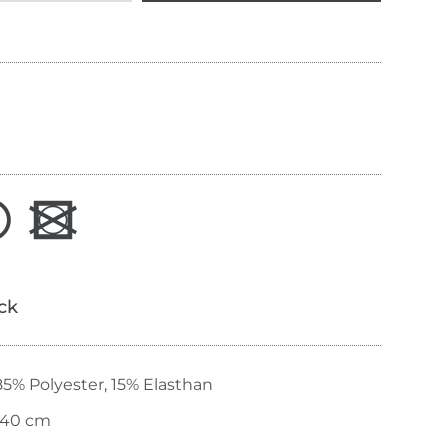
ick
85% Polyester, 15% Elasthan
140 cm