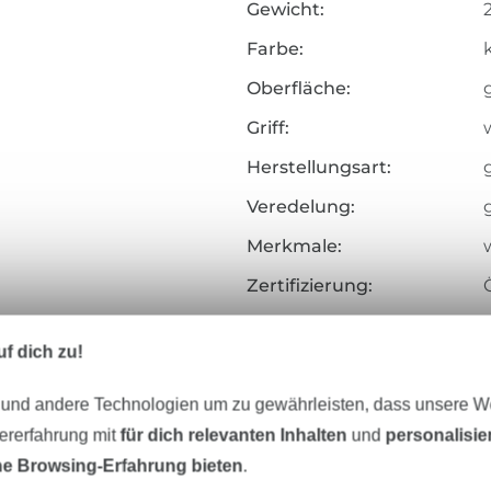
Gewicht:
Farbe:
Oberfläche:
Griff:
Herstellungsart:
Veredelung:
Merkmale:
Zertifizierung:
Testinstitut:
f dich zu!
Zertifikatsnummer:
Art.Nr.:
 und andere Technologien um zu gewährleisten, dass unsere 
zererfahrung mit
für dich relevanten Inhalten
und
personalisi
Hersteller-Kontaktdaten
e Browsing-Erfahrung bieten
.