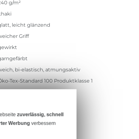
240 g/m²
khaki
glatt, leicht glänzend
weicher Griff
gewirkt
garngefärbt
weich, bi-elastisch, atmungsaktiv
Öko-Tex-Standard 100 Produktklasse 1
Centexbel
1909104
20250-027
Webseite
zuverlässig, schnell
erter Werbung
verbessern