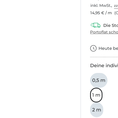
inkl. MwSt.,
zz
14,95 € / m
(G
Heute bes
Deine indiv
0,5 m
1 m
2 m