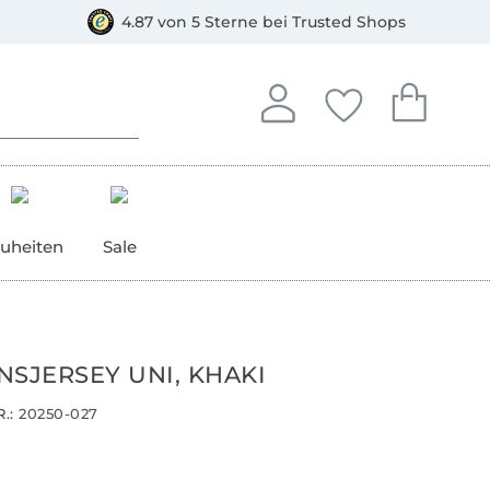
orkasse
4.87 von 5 Sterne bei Trusted Shops
In deinem Konto anmelden o
Du hast keine Artike
Du hast kein
Anmelden
Deine Favorite
Dein W
uheiten
Sale
NSJERSEY UNI, KHAKI
.:
20250-027