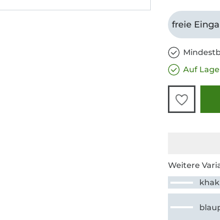
freie Eing
Mindestb
Auf Lage
Weitere Vari
khak
blau