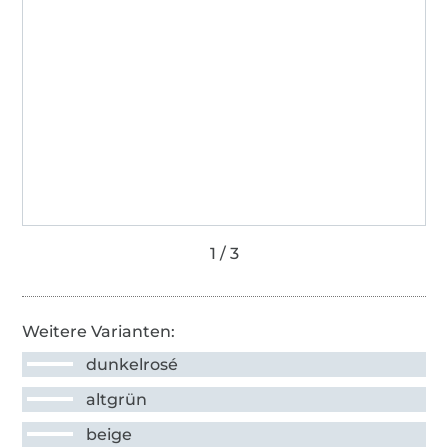
Weitere Varianten:
dunkelrosé
altgrün
beige