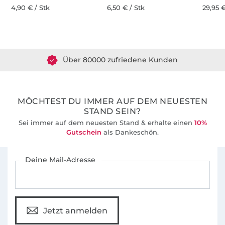
4,90 € / Stk
6,50 € / Stk
29,95 €
Über 1.8 Millionen Meter Stoff versandfertig
Über 80000 zufriedene Kunden
36 Jahre Erfahrung
MÖCHTEST DU IMMER AUF DEM NEUESTEN
STAND SEIN?
Sei immer auf dem neuesten Stand & erhalte einen
10%
Gutschein
als Dankeschön.
Für den Stoffe Hemmers Newsletter anmelden
Deine Mail-Adresse
Jetzt anmelden