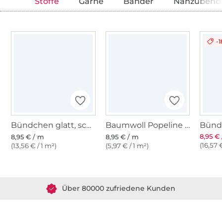
Stoffe
Garne
Bänder
Nähzubehö
-
Bündchen glatt, schwarz
Baumwoll Popeline schwarz
8,95 €
8,95 € / m
8,95 € / m
(16,57 
(13,56 € / 1 m²)
(5,97 € / 1 m²)
Über 1.8 Millionen Meter Stoff versandfertig
Über 80000 zufriedene Kunden
36 Jahre Erfahrung