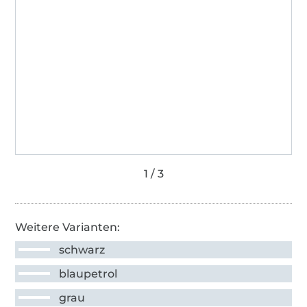
Weitere Varianten:
schwarz
blaupetrol
grau