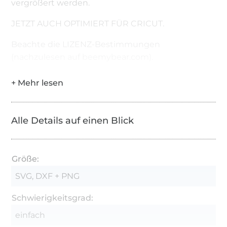
vergrößert werden.
JETZT AUCH OPTIMIERT FÜR CRICUT.
Beachte die LIZENZ-Bestimmungen
(nachzulesen auf beemybear.com).
Alle Details auf einen Blick
Größe:
SVG, DXF + PNG
Schwierigkeitsgrad:
einfach