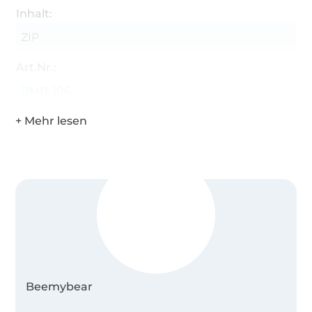
Inhalt:
ZIP
Art.Nr.:
BMB-106
Beemybear