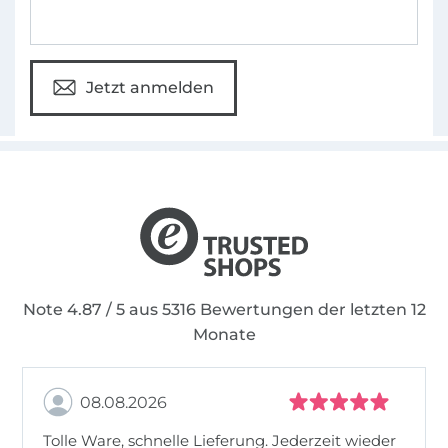
ganz viele Motive, die euch gefallen und habt
unzählige Ideen, was ihr damit umsetzen
könnt. Viel Spaß beim Stöbern und
Jetzt anmelden
Kreativsein!
Kreative Grüße
Eure Bine
Note 4.87 / 5 aus 5316 Bewertungen der letzten 12
Monate
08.08.2026
Tolle Ware, schnelle Lieferung. Jederzeit wieder