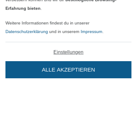
Erfahrung bieten
.
Bestellung widerrufen
Weitere Informationen findest du in unserer
Datenschutzerklärung
und in unserem
Impressum
.
Finde mehr Inspiration
Einstellungen
ALLE AKZEPTIEREN
In deinen Warenkorb
In den niederländischen Sh
In den französisch
Nederlands
Français
(France)