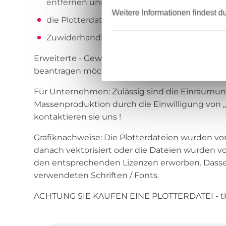
entfernen und dann als eigene auszugeben
Weitere Informationen findest d
die Plotterdatei(en) zu kopieren, zu verände
Zuwiderhandlungen können strafrechtlich v
Erweiterte - Gewerbliche Lizenz Wenn Sie eine 
beantragen möchten, sprechen Sie bitte mit un
Für Unternehmen: Zulässig sind die Einräumu
Massenproduktion durch die Einwilligung von ,,
kontaktieren sie uns !
Grafiknachweise: Die Plotterdateien wurden v
danach vektorisiert oder die Dateien wurden v
den entsprechenden Lizenzen erworben. Dasselb
verwendeten Schriften / Fonts.
ACHTUNG SIE KAUFEN EINE PLOTTERDATEI - thi