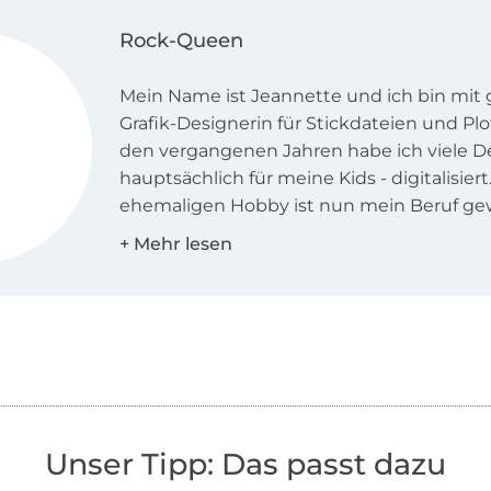
Rock-Queen
Mein Name ist Jeannette und ich bin mi
Grafik-Designerin für Stickdateien und Plo
den vergangenen Jahren habe ich viele De
hauptsächlich für meine Kids - digitalisie
ehemaligen Hobby ist nun mein Beruf ge
bin bereits im 12. Jahr kreativ.
Im Rock-Queen-Shop finden Sie kreative, 
mir oder meinen lieben Kolleginnen geze
anschließend digitalisierte Dateien für di
und / oder den Plotter. Die Dateien stehe
Download nach dem Kauf zur Verfügung, 
zu jeder Tages- oder Nachtzeit einkaufen.
können Sie gern verfolgen, an was wir m
Unser Tipp: Das passt dazu
arbeiten - auch gibt es jede Woche ein Sti