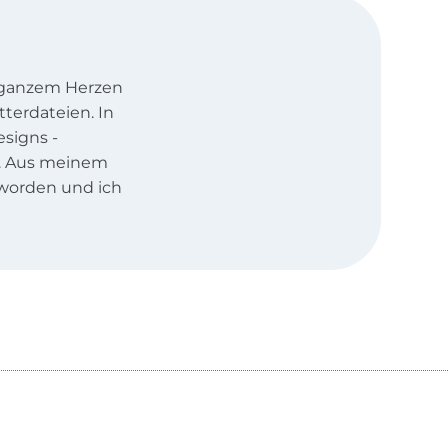
t ganzem Herzen
tterdateien. In
signs -
rt. Aus meinem
worden und ich
individuelle von
ichnete und
e Stickmaschine
n im DIREKT-
so können Sie
 Auf Facebook
omentan so
ckdatei-