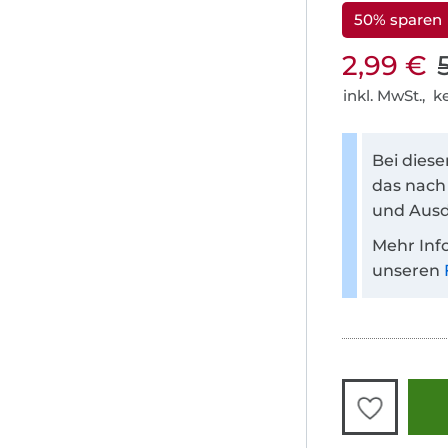
50% sparen
2,99 €
inkl. MwSt., 
Bei dies
das nach
und Ausd
Mehr Inf
unseren