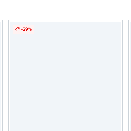
FREEBIE.
Ganz viel Spaß beim Shoppen wünscht Je
ganze Rock-Queen-Team.
-29%