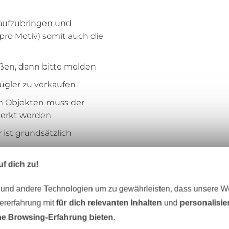
n aufzubringen und
 pro Motiv) somit auch die
eißen, dann bitte melden
bügler zu verkaufen
en Objekten muss der
merkt werden
ist grundsätzlich
f dich zu!
 Objekten
 und andere Technologien um zu gewährleisten, dass unsere 
etc.) ab 20 Stück
zererfahrung mit
für dich relevanten Inhalten
und
personalisi
e Browsing-Erfahrung bieten
.
zu entnehmen oder zu