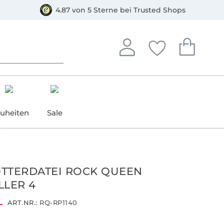
orkasse
4.87 von 5 Sterne bei Trusted Shops
In deinem Konto anmelden o
Du hast keine Artike
Du hast kein
Anmelden
Deine Favorite
Dein W
uheiten
Sale
TTERDATEI ROCK QUEEN
LLER 4
ART.NR.:
RQ-RP1140