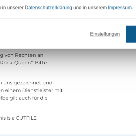
u in unserer
Datenschutzerklärung
und in unserem
Impressum
.
rn oder zu verkaufen
erfolgt werden!
Einstellungen
erweiterte Lizenz
s.
ng von Rechten an
Rock-Queen''. Bitte
on uns gezeichnet und
on einem Dienstleister mit
e gilt auch für die
s is a CUTFILE