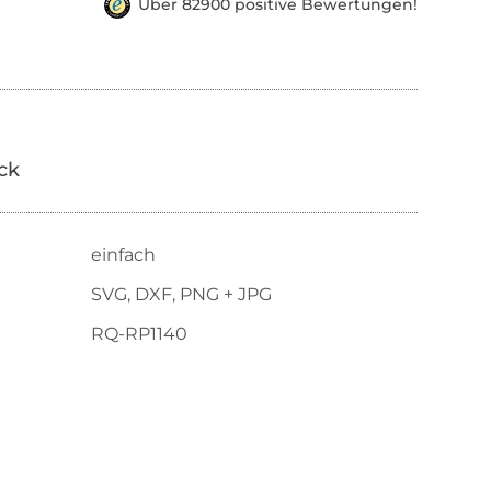
Über 82900 positive Bewertungen!
ick
einfach
SVG, DXF, PNG + JPG
RQ-RP1140