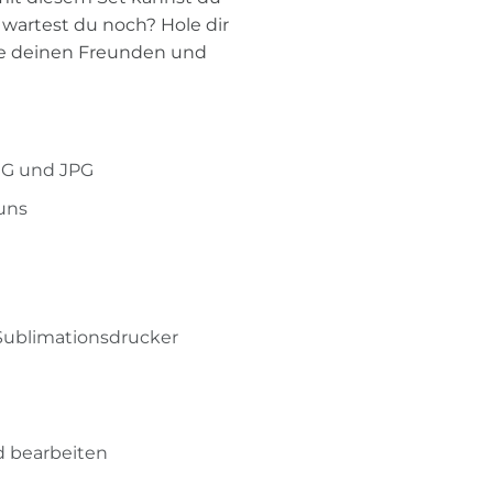
f wartest du noch? Hole dir
eige deinen Freunden und
PNG und JPG
 uns
 Sublimationsdrucker
 bearbeiten