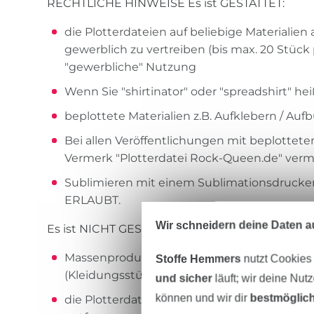
RECHTLICHE HINWEISE Es ist GESTATTET:
die Plotterdateien auf beliebige Materialie
gewerblich zu vertreiben (bis max. 20 Stück
"gewerbliche" Nutzung
Wenn Sie "shirtinator" oder "spreadshirt" h
beplottete Materialien z.B. Aufklebern / Auf
Bei allen Veröffentlichungen mit beplottet
Vermerk "Plotterdatei Rock-Queen.de" ver
Sublimieren mit einem Sublimationsdrucker 
ERLAUBT.
Wir schneidern deine Daten au
Es ist NICHT GESTATTET:
Massenproduktion in Form von beplotteten
Stoffe Hemmers
nutzt Cookies
(Kleidungsstücke, Accessoires, Gegenstände 
und sicher
läuft; wir deine Nut
können und wir dir
bestmöglich
die Plotterdatei zu verändern, Teile davon 