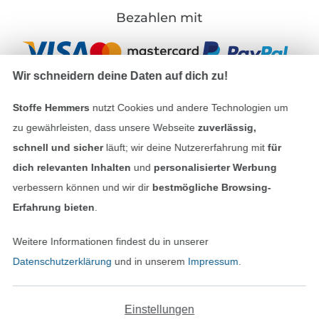
Bezahlen mit
Wir schneidern deine Daten auf dich zu!
Stoffe Hemmers
nutzt Cookies und andere Technologien um
zu gewährleisten, dass unsere Webseite
zuverlässig,
Unsere Versandpartner
schnell und sicher
läuft; wir deine Nutzererfahrung mit
für
dich relevanten Inhalten
und
personalisierter Werbung
verbessern können und wir dir
bestmögliche Browsing-
Erfahrung bieten
.
In den deutschen Shop wechseln (aktuell gewählt
Weitere Informationen findest du in unserer
Datenschutzerklärung
und in unserem
Impressum
.
Impressum
AGB
Einstellungen