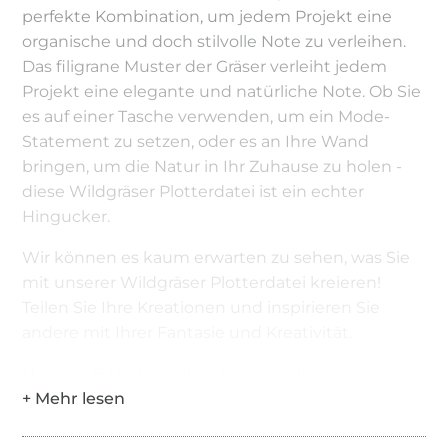
perfekte Kombination, um jedem Projekt eine
organische und doch stilvolle Note zu verleihen.
Das filigrane Muster der Gräser verleiht jedem
Projekt eine elegante und natürliche Note. Ob Sie
es auf einer Tasche verwenden, um ein Mode-
Statement zu setzen, oder es an Ihre Wand
bringen, um die Natur in Ihr Zuhause zu holen -
diese Wildgräser Plotterdatei ist ein echter
Hingucker.
Wir können es kaum erwarten zu sehen, was Sie
mit unserer Wildgräser Plotterdatei kreieren!
Teilen Sie Ihre Kreationen und inspirieren Sie
andere mit Ihrer Fantasie und Kreativität.
Hinweis: Bitte beachten Sie, dass dies eine
digitale Datei ist und kein physisches Produkt
verschickt wird.