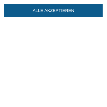
Datenschutz
ALLE AKZEPTIEREN
In deinen Warenkorb
Widerrufsrecht
Kontakt
Bestellung widerrufen
Finde mehr Inspiration