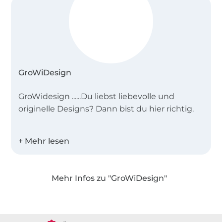
GroWiDesign
GroWidesign ......Du liebst liebevolle und
originelle Designs? Dann bist du hier richtig.
Stöbere durch meine Plotterdateien,
Applikationen, Stickdateien ... und mach dir
deine Welt wie sie dir gefällt.
Mehr Infos zu "GroWiDesign"
Über 1.8 Millionen Meter Stoff versandfertig
Über 80000 zufriedene Kunden