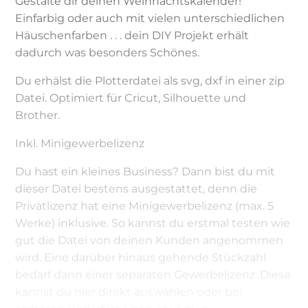
Gestalte dir deinen Weihnachtskalender!
Einfarbig oder auch mit vielen unterschiedlichen
Häuschenfarben . . . dein DIY Projekt erhält
dadurch was besonders Schönes.
Du erhälst die Plotterdatei als svg, dxf in einer zip
Datei. Optimiert für Cricut, Silhouette und
Brother.
Inkl. Minigewerbelizenz
Du hast ein kleines Business? Dann bist du mit
dieser Datei bestens ausgestattet, denn die
Privatlizenz hat eine Minigewerbelizenz (max. 5
Werke) inklusive. So kannst du erstmal testen wie
gut die Datei von deinen Kunden angenommen
wird. Eine darüber hinaus gehende Stückzahl
bedarf dann einer separaten Gewerbelizenz. Diese
kannst du hier direkt auswählen oder bei