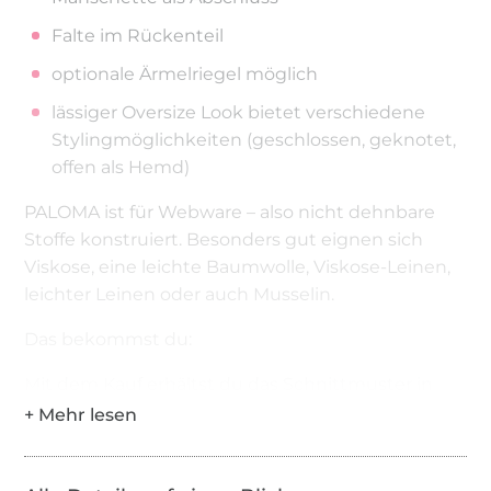
Falte im Rückenteil
optionale Ärmelriegel möglich
lässiger Oversize Look bietet verschiedene
Stylingmöglichkeiten (geschlossen, geknotet,
offen als Hemd)
PALOMA ist für Webware – also nicht dehnbare
Stoffe konstruiert. Besonders gut eignen sich
Viskose, eine leichte Baumwolle, Viskose-Leinen,
leichter Leinen oder auch Musselin.
Das bekommst du:
Mit dem Kauf erhältst du das Schnittmuster in
den Gr. 32 – 50 im A4 PDF Format zum zu Hause
ausdrucken und im A0 PDF Format zum plotten.
Die einzelnen Größen liegen auf verschiedenen