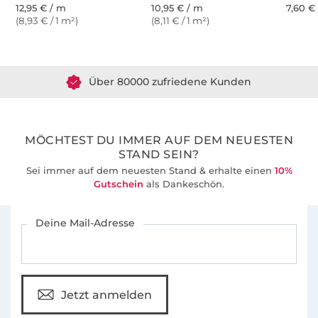
12,95 € / m
10,95 € / m
7,60 € 
(8,93 € / 1 m²)
(8,11 € / 1 m²)
Über 1.8 Millionen Meter Stoff versandfertig
Über 80000 zufriedene Kunden
36 Jahre Erfahrung
MÖCHTEST DU IMMER AUF DEM NEUESTEN
STAND SEIN?
Sei immer auf dem neuesten Stand & erhalte einen
10%
Gutschein
als Dankeschön.
Für den Stoffe Hemmers Newsletter anmelden
Deine Mail-Adresse
Jetzt anmelden