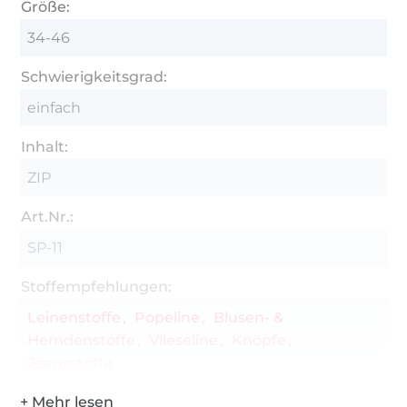
Größe:
34-46
Schwierigkeitsgrad:
einfach
Inhalt:
ZIP
Art.Nr.:
SP-11
Stoffempfehlungen:
Leinenstoffe
Popeline
Blusen- &
Hemdenstoffe
Vlieseline
Knöpfe
Jeansstoffe