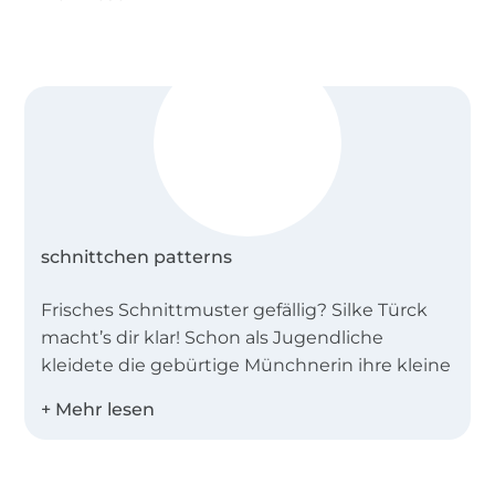
schnittchen patterns
Frisches Schnittmuster gefällig? Silke Türck
macht’s dir klar! Schon als Jugendliche
kleidete die gebürtige Münchnerin ihre kleine
Schwester mit Eigenkreationen ein, holte sich
später als kreativer Kopf einen Abschluss in
Kunstgeschichte.
Über 1.8 Millionen Meter Stoff versandfertig