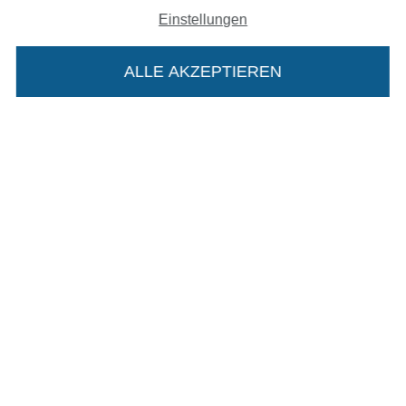
In den deutschen Shop wechseln (aktuell gewählt
Einstellungen
Impressum
ALLE AKZEPTIEREN
In deinen Warenkorb
AGB
Datenschutz
Widerrufsrecht
Kontakt
Bestellung widerrufen
Finde mehr Inspiration