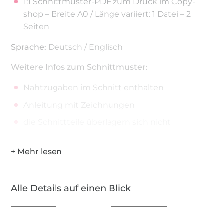
1:1 Schnittmuster-PDF zum Druck im Copy-
shop – Breite A0 / Länge variiert: 1 Datei – 2
Seiten
Sprache:
Deutsch / Englisch
Weitere Infos zum Schnittmuster:
Nahtzugaben im Schnitt enthalten
Anleitung mit Zeichnungen
die Schnittteile überlagern sich nicht
Bei den schnittchen Schnittmustern kannst du
ganz einfach über den Adobe Reader nicht
benötigte Größen ausblenden und nur deine
Größe ausdrucken.
Alle Details auf einen Blick