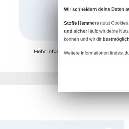
Wir schneidern deine Daten au
Stoffe Hemmers
nutzt Cookies
und sicher
läuft; wir deine Nut
können und wir dir
bestmöglich
Mehr Infos zu "Hanna Louise"
Weitere Informationen findest d
Über 1.8 Millionen M
Für den Stoffe Hemmers Newsletter anmelden