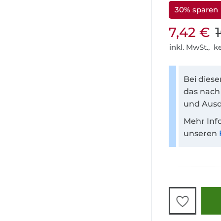
30% sparen
7,42 €
inkl. MwSt., 
Bei dies
das nach
und Ausd
Mehr Inf
unseren