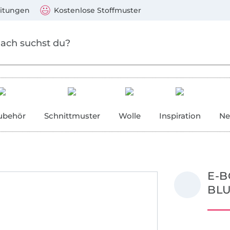
Zum Hauptinhalt springen
Weiter zur Suche
)
Visa, Mastercard, PayPal, Giropay, Kauf auf Rechnung, V
eitungen
Kostenlose Stoffmuster
ubehör
Schnittmuster
Wolle
Inspiration
Ne
E-B
BLU