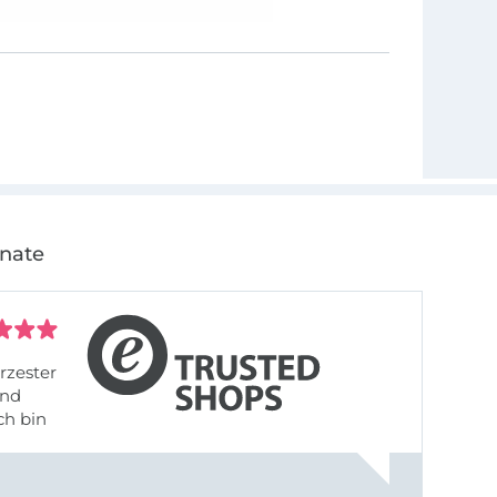
onate
rzester
ch bin