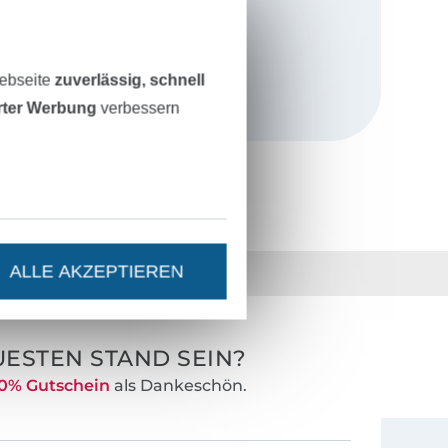
r persönlich
ei der
viel Wert auf
Webseite
zuverlässig, schnell
lung.
erter Werbung
verbessern
lbst Anfänger
nachnähen.
ALLE AKZEPTIEREN
36 Jahre Erfahrung
ESTEN STAND SEIN?
0% Gutschein
als Dankeschön.