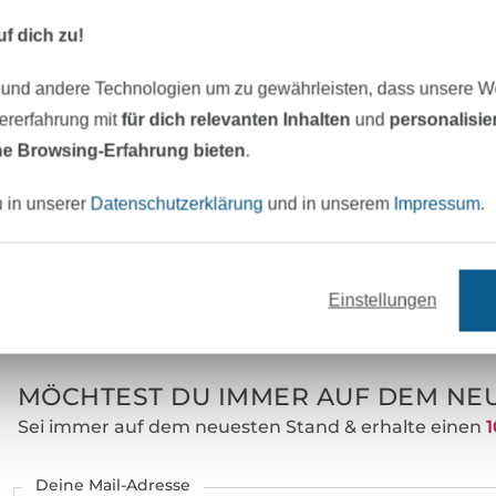
kannst. Alle Schnittmuster wurden von mi
f dich zu!
mit viel Herzblut und Detailliebe erstellt. B
Konstruktion der Schnitte, legen wir sehr 
 und andere Technologien um zu gewährleisten, dass unsere 
eine einfache und unkomplizierte Darstel
zererfahrung mit
für dich relevanten Inhalten
und
personalisi
Mit der beilegenden Anleitung können se
e Browsing-Erfahrung bieten
.
die Kreationen einfach und verständlich 
u in unserer
Datenschutzerklärung
und in unserem
Impressum
.
Einstellungen
eter Stoff versandfertig
Über 80000 zufriedene Kunden
MÖCHTEST DU IMMER AUF DEM NEU
Sei immer auf dem neuesten Stand & erhalte einen
1
Deine Mail-Adresse