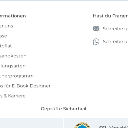
ormationen
Hast du Frage
r uns
Schreibe u
sse
Schreibe 
toflat
sandkosten
lungsarten
rtnerprogramm
os für E-Book Designer
s & Karriere
Geprüfte Sicherheit
SSL-Verschl