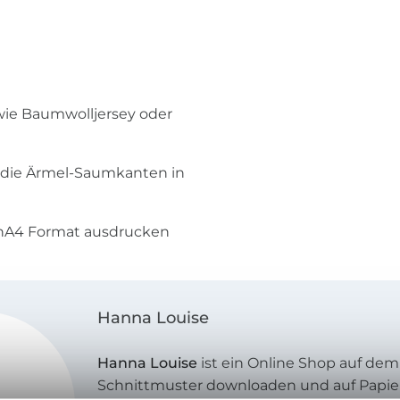
wie Baumwolljersey oder
die Ärmel-Saumkanten in
inA4 Format ausdrucken
Hanna Louise
Hanna Louise
ist ein Online Shop auf dem
Schnittmuster downloaden und auf Papie