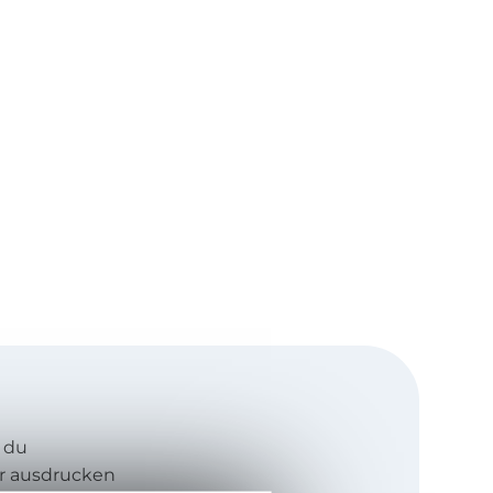
 du
r ausdrucken