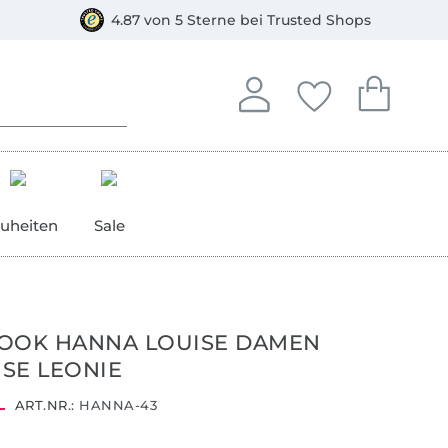
orkasse
4.87 von 5 Sterne bei Trusted Shops
In deinem Konto anmelden o
Du hast keine Artike
Du hast kein
Anmelden
Deine Favorite
Dein W
uheiten
Sale
OOK HANNA LOUISE DAMEN
SE LEONIE
ART.NR.:
HANNA-43