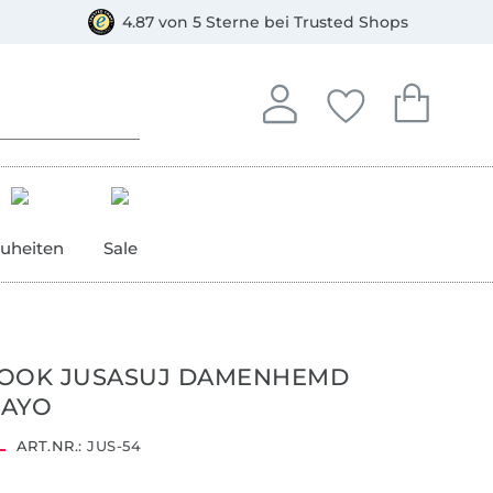
orkasse
4.87 von 5 Sterne bei Trusted Shops
In deinem Konto anmelden o
Du hast keine Artike
Du hast kein
Anmelden
Deine Favorite
Dein W
uheiten
Sale
BOOK JUSASUJ DAMENHEMD
PAYO
ART.NR.:
JUS-54