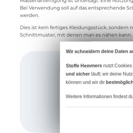
Massenanfertigung ist untersagt. Eine Nutzung 
Bei Verwendung soll auf das entsprechende S
werden.
Dies ist kein fertiges Kleidungsstück, sondern 
Schnittmuster, mit denen man es nähen kann.
Wir schneidern deine Daten au
Stoffe Hemmers
nutzt Cookies
und sicher
läuft; wir deine Nut
können und wir dir
bestmöglich
Weitere Informationen findest d