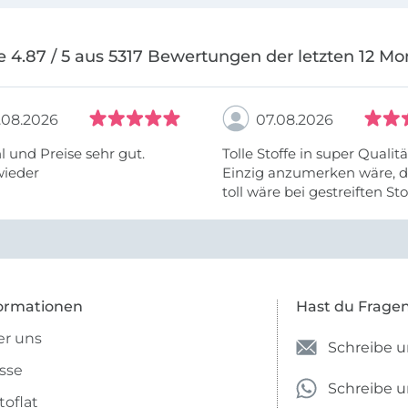
e 4.87 / 5 aus 5317 Bewertungen der letzten 12 Mo
.08.2026
07.08.2026
 und Preise sehr gut.
Tolle Stoffe in super Qualitä
wieder
Einzig anzumerken wäre, d
toll wäre bei gestreiften St
vielleicht längs- oder- quer
anzugeben. Mir ist es passie
ich nicht genug über die ...
ormationen
Hast du Frage
r uns
Schreibe u
sse
Schreibe 
toflat