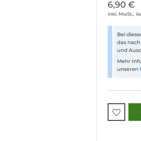
6,90 €
inkl. MwSt., 
Bei dies
das nach
und Ausd
Mehr Inf
unseren