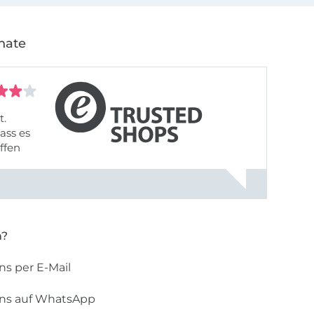
nate
t.
ass es
offen
gestreift
rt, dass
n?
ns per E-Mail
uns auf WhatsApp