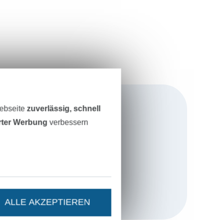
Webseite
zuverlässig, schnell
erter Werbung
verbessern
s seit 14 Jahren
 Oma
chen war. Jahre
eder entdeckt
us Stoffen und
ALLE AKZEPTIEREN