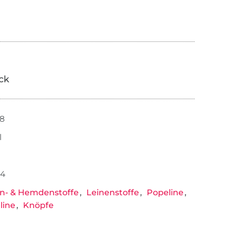
ick
48
l
54
n- & Hemdenstoffe
Leinenstoffe
Popeline
line
Knöpfe