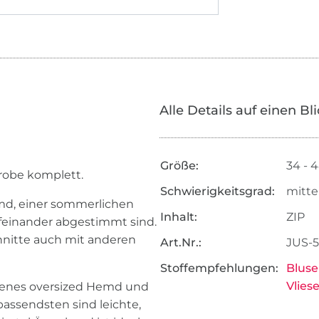
Alle Details auf einen Bl
Größe:
34 - 
robe komplett.
Schwierigkeitsgrad:
mitte
md, einer sommerlichen
Inhalt:
ZIP
feinander abgestimmt sind.
chnitte auch mit anderen
Art.Nr.:
JUS-
Stoffempfehlungen:
Bluse
Vliese
ttenes oversized Hemd und
ssendsten sind leichte,