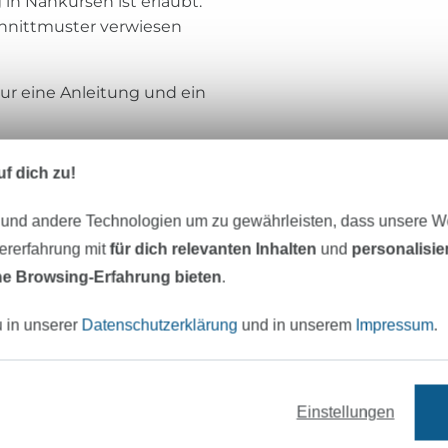
in Nähkursen ist erlaubt.
chnittmuster verwiesen
nur eine Anleitung und ein
f dich zu!
jusAsuj
 und andere Technologien um zu gewährleisten, dass unsere 
zererfahrung mit
für dich relevanten Inhalten
und
personalisi
Hallo! Ich bin Yulia, 36 Jahre alt und bereit
e Browsing-Erfahrung bieten
.
nähbegeistert. Das Nähen hat mir meine
beigebracht, als ich noch ein kleines Mäd
u in unserer
Datenschutzerklärung
und in unserem
Impressum
.
später habe ich dieses Hobby für mich wi
und seitdem bestehen meine Gedanken a
Schnittmustern :)
Einstellungen