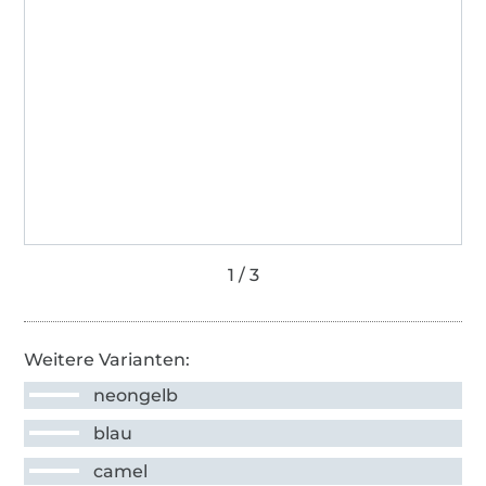
Weitere Varianten:
neongelb
blau
camel