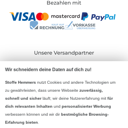
Bezahlen mit
Unsere Versandpartner
Wir schneidern deine Daten auf dich zu!
Stoffe Hemmers
nutzt Cookies und andere Technologien um
In den deutschen Shop wechseln (aktuell gewählt
zu gewährleisten, dass unsere Webseite
zuverlässig,
schnell und sicher
läuft; wir deine Nutzererfahrung mit
für
Impressum
dich relevanten Inhalten
und
personalisierter Werbung
verbessern können und wir dir
bestmögliche Browsing-
AGB
Erfahrung bieten
.