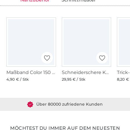
Maßband Color 150 cm
Schneiderschere KAI 23 cm, schwarz
4,90 € / Stk
29,95 € / Stk
8,20 € 
Über 1.8 Millionen Meter Stoff versandfertig
Über 80000 zufriedene Kunden
36 Jahre Erfahrung
MÖCHTEST DU IMMER AUF DEM NEUESTEN