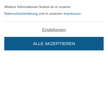
Datenschutz
Weitere Informationen findest du in unserer
Datenschutzerklärung
und in unserem
Impressum
.
Widerrufsrecht
Kontakt
Einstellungen
Bestellung widerrufen
ALLE AKZEPTIEREN
Finde mehr Inspiration
Die Stoffe Hemmers Portoflat:
Beschreibung:
Beim Kauf der Portoflat bekommst du sechs