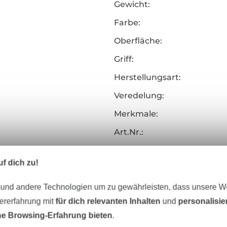
Gewicht:
Farbe:
Oberfläche:
Griff:
Herstellungsart:
Veredelung:
Merkmale:
Art.Nr.:
Hersteller-Kontaktdaten
f dich zu!
 und andere Technologien um zu gewährleisten, dass unsere 
zererfahrung mit
für dich relevanten Inhalten
und
personalisi
Unser Tipp: Das passt dazu
e Browsing-Erfahrung bieten
.