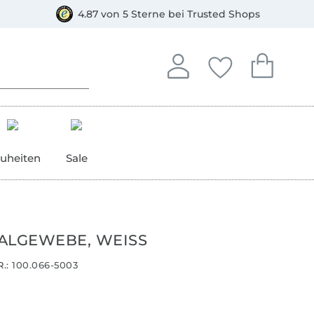
orkasse
4.87 von 5 Sterne bei Trusted Shops
In deinem Konto anmelden o
Du hast keine Artike
Du hast kein
Anmelden
Deine Favorite
Dein W
uheiten
Sale
ALGEWEBE, WEISS
.:
100.066-5003