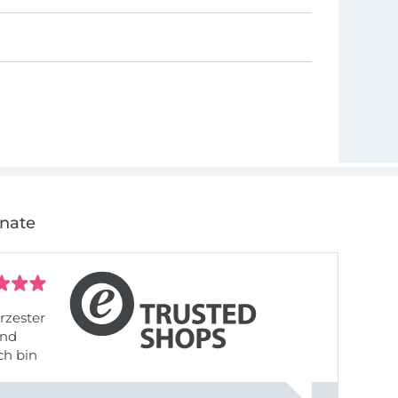
onate
rzester
ch bin