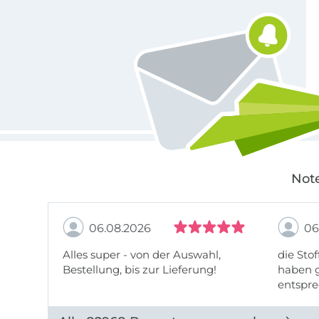
Für den Stoffe Hemmers Newsletter anmelden
Note
06.08.2026
06
Alles super - von der Auswahl,
die Stof
Bestellung, bis zur Lieferung!
haben g
entspre
werde w
auch di