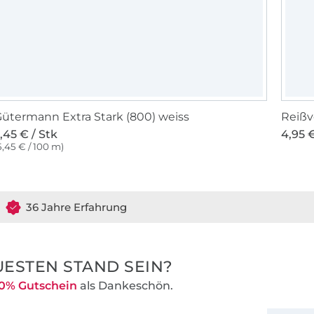
ütermann Extra Stark (800) weiss
Reißv
,45 € / Stk
4,95 €
5,45 € / 100 m)
36 Jahre Erfahrung
ESTEN STAND SEIN?
0% Gutschein
als Dankeschön.