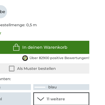
abe
estellmenge: 0,5 m
r
In deinen Warenkorb
Über 82900 positive Bewertungen!
anten:
s
blau
l