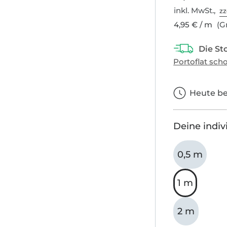
inkl. MwSt.,
zz
4,95 € / m
(Gr
Heute bes
Deine indiv
0,5 m
1 m
2 m