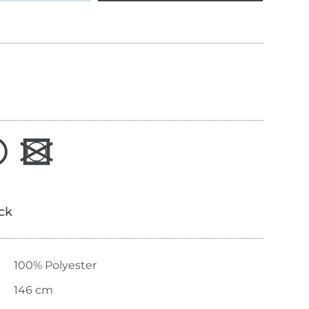
ick
100% Polyester
146 cm