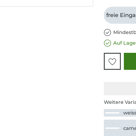
freie Eing
Mindestb
Auf Lage
Weitere Vari
weis
came