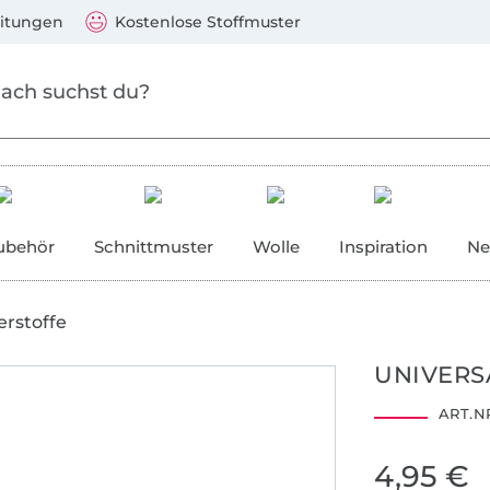
Zum Hauptinhalt springen
Weiter zur Suche
)
Visa, Mastercard, PayPal, Giropay, Kauf auf Rechnung, V
eitungen
Kostenlose Stoffmuster
ubehör
Schnittmuster
Wolle
Inspiration
Ne
erstoffe
UNIVERS
ART.NR
4,95 €