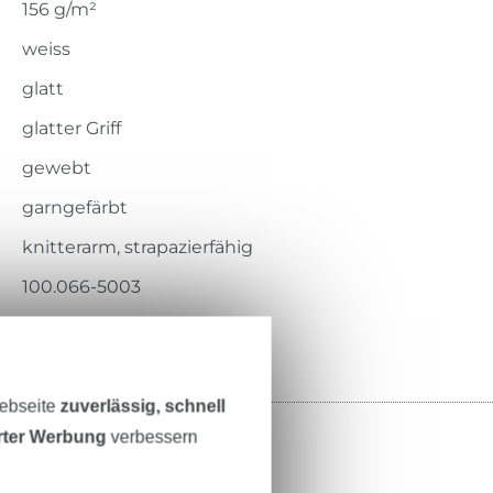
156 g/m²
weiss
glatt
glatter Griff
gewebt
garngefärbt
knitterarm, strapazierfähig
100.066-5003
Webseite
zuverlässig, schnell
erter Werbung
verbessern