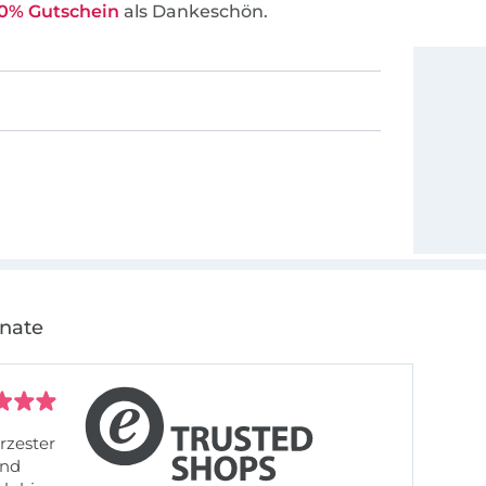
0% Gutschein
als Dankeschön.
onate
rzester