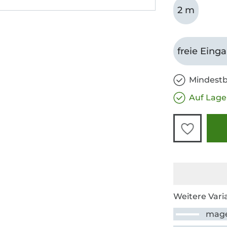
2 m
freie Eing
Mindestb
Auf Lage
Weitere Vari
mag