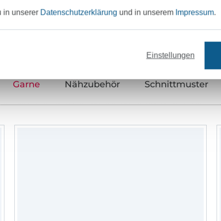
Unser Tipp: Das passt dazu
u in unserer
Datenschutzerklärung
und in unserem
Impressum
.
Einstellungen
Garne
Nähzubehör
Schnittmuster