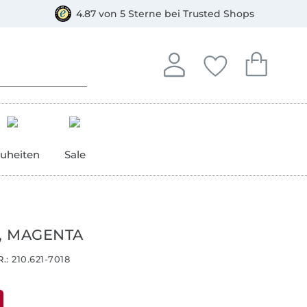
orkasse
4.87 von 5 Sterne bei Trusted Shops
In deinem Konto anmelden o
Du hast keine Artike
Du hast kein
Anmelden
Deine Favorite
Dein W
uheiten
Sale
I, MAGENTA
.:
210.621-7018