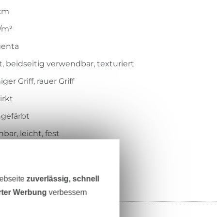
 cm
/m²
enta
, beidseitig verwendbar, texturiert
ger Griff, rauer Griff
irkt
gefärbt
bar, leicht, fest
621-7018
Webseite
zuverlässig, schnell
erter Werbung
verbessern