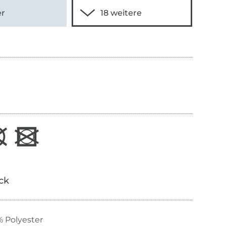
er
ick
 Polyester