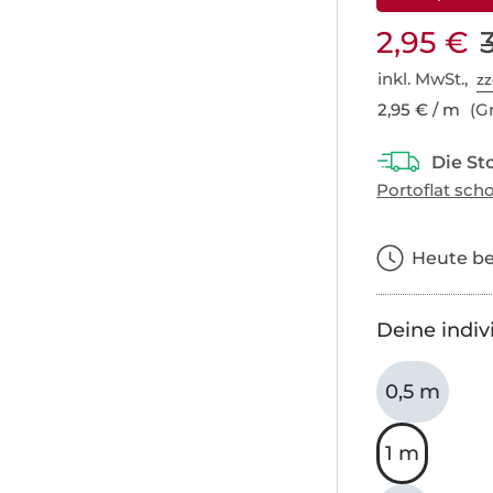
2,95 €
inkl. MwSt.,
zz
2,95 € / m
(Gr
Heute bes
Deine indiv
0,5 m
1 m