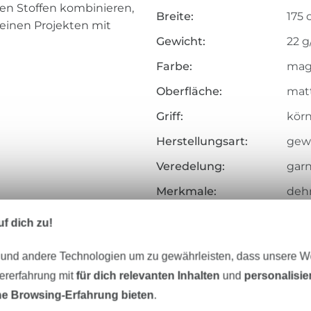
en Stoffen kombinieren,
Breite:
175
deinen Projekten mit
Gewicht:
22 g
Farbe:
mag
Oberfläche:
matt
Griff:
körni
Herstellungsart:
gew
Veredelung:
garn
Merkmale:
dehn
Art.Nr.:
210.
f dich zu!
Hersteller-Kontaktdaten
 und andere Technologien um zu gewährleisten, dass unsere 
zererfahrung mit
für dich relevanten Inhalten
und
personalisi
e Browsing-Erfahrung bieten
.