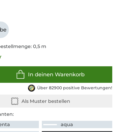
abe
estellmenge: 0,5 m
r
In deinen Warenkorb
Über 82900 positive Bewertungen!
anten:
enta
aqua