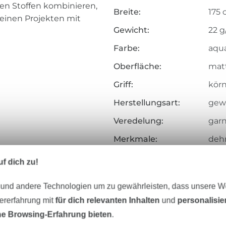
en Stoffen kombinieren,
Breite:
175
deinen Projekten mit
Gewicht:
22 g
Farbe:
aqu
Oberfläche:
matt
Griff:
körni
Herstellungsart:
gew
Veredelung:
garn
Merkmale:
dehn
Art.Nr.:
210.
f dich zu!
Hersteller-Kontaktdaten
 und andere Technologien um zu gewährleisten, dass unsere 
zererfahrung mit
für dich relevanten Inhalten
und
personalisi
e Browsing-Erfahrung bieten
.