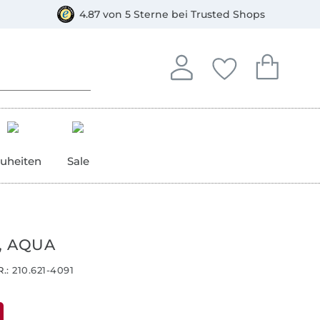
orkasse
4.87 von 5 Sterne bei Trusted Shops
In deinem Konto anmelden o
Du hast keine Artike
Du hast kein
Anmelden
Deine Favorite
Dein W
uheiten
Sale
, AQUA
.:
210.621-4091