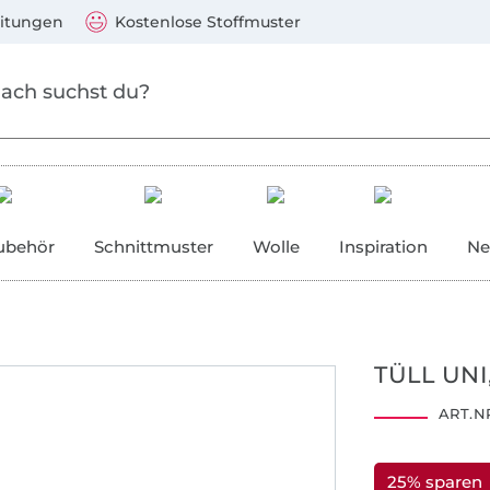
Zum Hauptinhalt springen
Weiter zur Suche
)
Visa, Mastercard, PayPal, Giropay, Kauf auf Rechnung, V
eitungen
Kostenlose Stoffmuster
ubehör
Schnittmuster
Wolle
Inspiration
Ne
TÜLL UNI
ART.NR
25% sparen