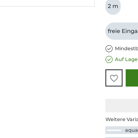
2 m
freie Eing
Mindestb
Auf Lage
Weitere Vari
aqu