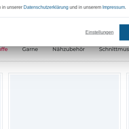
Unser Tipp: Das passt dazu
u in unserer
Datenschutzerklärung
und in unserem
Impressum
.
Einstellungen
offe
Garne
Nähzubehör
Schnittmus