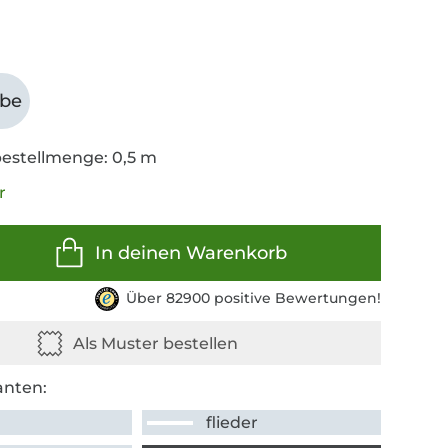
abe
estellmenge: 0,5 m
r
In deinen Warenkorb
Über 82900 positive Bewertungen!
anten:
a
flieder