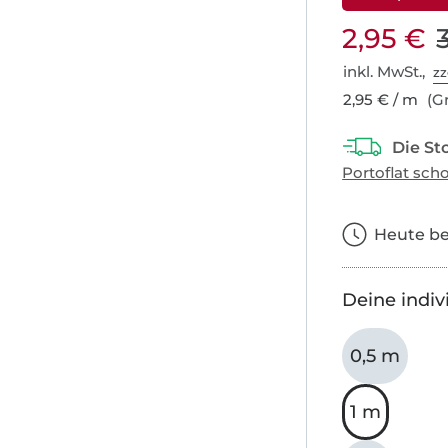
2,95 €
inkl. MwSt.,
zz
2,95 € / m
(Gr
Heute bes
Deine indiv
0,5 m
1 m