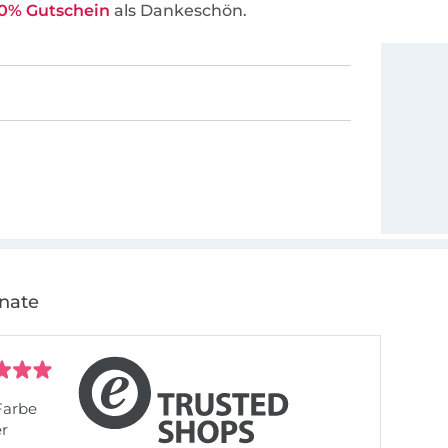
0% Gutschein
als Dankeschön.
onate
Farbe
er