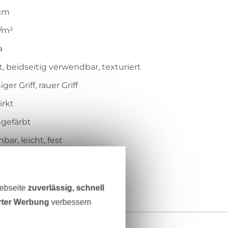
 cm
/m²
a
, beidseitig verwendbar, texturiert
ger Griff, rauer Griff
irkt
gefärbt
bar, leicht, fest
621-4091
Webseite
zuverlässig, schnell
erter Werbung
verbessern