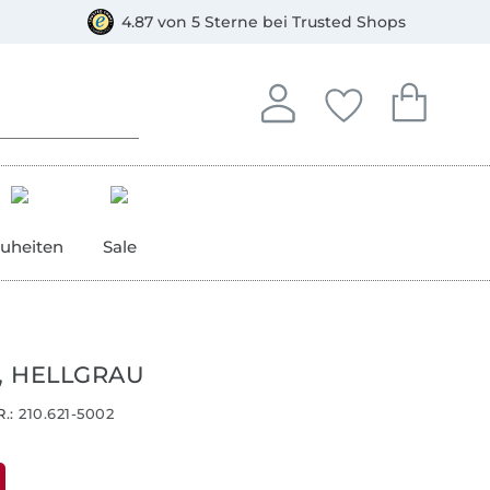
orkasse
4.87 von 5 Sterne bei Trusted Shops
In deinem Konto anmelden o
Du hast keine Artike
Du hast kein
Anmelden
Deine Favorite
Dein W
uheiten
Sale
, HELLGRAU
.:
210.621-5002