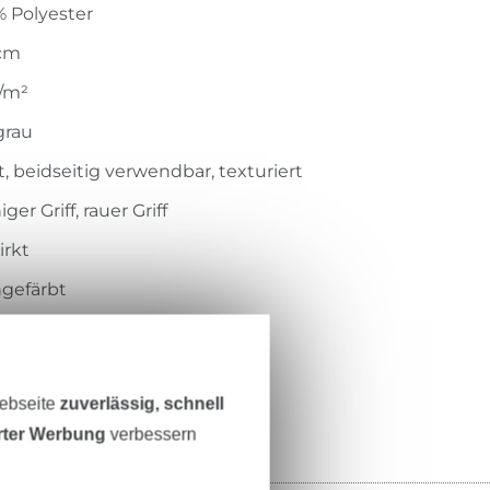
 Polyester
 cm
/m²
grau
, beidseitig verwendbar, texturiert
ger Griff, rauer Griff
irkt
gefärbt
bar, leicht, fest
621-5002
Webseite
zuverlässig, schnell
erter Werbung
verbessern