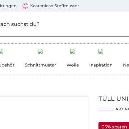
Zum Hauptinhalt springen
Weiter zur Suche
)
Visa, Mastercard, PayPal, Giropay, Kauf auf Rechnung, V
eitungen
Kostenlose Stoffmuster
ubehör
Schnittmuster
Wolle
Inspiration
Ne
TÜLL UNI
ART.NR
25% sparen