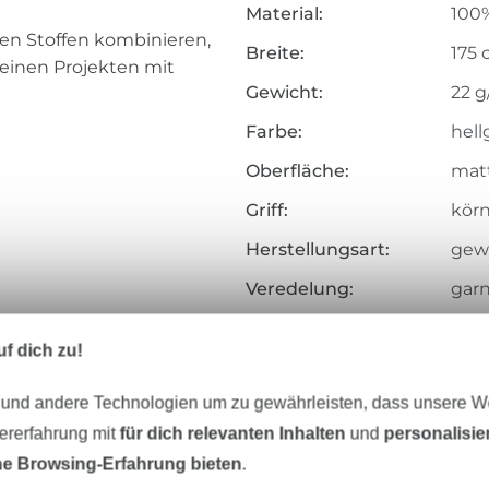
Material:
100%
en Stoffen kombinieren,
Breite:
175
deinen Projekten mit
Gewicht:
22 g
Farbe:
hell
Oberfläche:
matt
Griff:
körni
Herstellungsart:
gew
Veredelung:
garn
Merkmale:
dehn
f dich zu!
Art.Nr.:
210.
 und andere Technologien um zu gewährleisten, dass unsere 
Hersteller-Kontaktdaten
zererfahrung mit
für dich relevanten Inhalten
und
personalisi
e Browsing-Erfahrung bieten
.