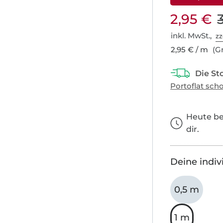
2,95 €
inkl. MwSt.,
zz
2,95 € / m
(Gr
Heute bes
dir.
Deine indiv
0,5 m
1 m