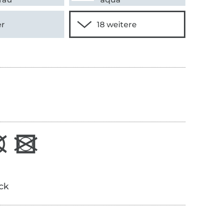
er
ick