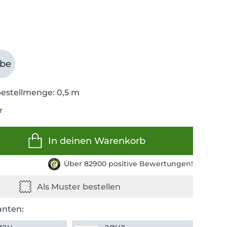
abe
estellmenge: 0,5 m
r
In deinen Warenkorb
Über 82900 positive Bewertungen!
anten:
grau
aqua