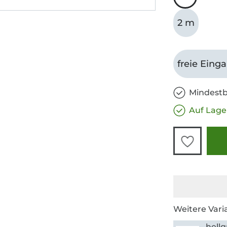
2 m
freie Eing
Mindestb
Auf Lage
Weitere Vari
hell